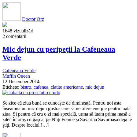
Doctor Orz
1648 vizualizări
2 comentarii
Mic dejun cu peripeții la Cafeneaua
Verde
Cafeneaua Verde
Muffin Queen
12 December 2014
Etichete:
bistro
,
cafenea
,
clatite americane
,
mic dejun
Se zice că ziua bună se cunoaște de dimineață. Pentru noi asta
înseamnă un mic dejun gustos care să ne ofere energie pentru toată
ziua. Și pentru că era o zi mai specială, urma să luam prima masă a
zilei în oraș cu gașca, pe Nuți Foame și Savarina Savuroasă deja le
știți. Despre localul […]