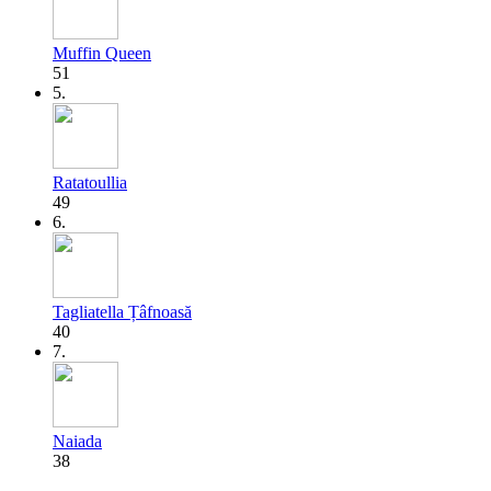
Muffin Queen
51
5.
Ratatoullia
49
6.
Tagliatella Țâfnoasă
40
7.
Naiada
38