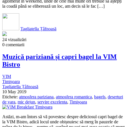
aglomerat în weekend, unde de cele mai multe ori trebuie să aștepți
la coadă până se eliberează un loc, am decis să le fac […]
Tagliatella Țâfnoasă
24 vizualizări
0 comentarii
Muzică pariziană și capri bagel la VIM
Bistro
VIM
Timișoara
Tagliatella Țâfnoasă
10 May 2019
Etichete:
atmosfera pariziana
,
atmosfera romantica
,
bagels
,
deserturi
de vara
,
mic dejun
,
servire excelenta
,
Timișoara
Astăzi, m-am întors să vă povestesc despre deliciosul capri bagel de
la VIM Bistro, adică locul unde obișnuiesc să merg în pauzele de
prânz de la birou…pentru că, curând nu voi mai avea ocazia să merg