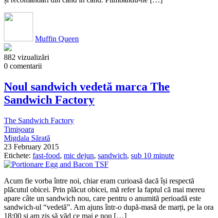
Muffin Queen
882 vizualizări
0 comentarii
Noul sandwich vedetă marca The
Sandwich Factory
The Sandwich Factory
Timișoara
Migdala Sărată
23 February 2015
Etichete:
fast-food
,
mic dejun
,
sandwich
,
sub 10 minute
Acum fie vorba între noi, chiar eram curioasă dacă își respectă
plăcutul obicei. Prin plăcut obicei, mă refer la faptul că mai mereu
apare câte un sandwich nou, care pentru o anumită perioadă este
sandwich-ul “vedetă”. Am ajuns într-o după-masă de marți, pe la ora
18:00 și am zis să văd ce mai e nou […]