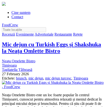
Cine suntem
Contact
FoodCrew
Recenzii
Evenimente
Advertoriale
Restaurante
Rețete
Mic dejun cu Turkish Eggs și Shakshuka
la Neața Omlette Bistro
Neața Omelette Bistro
Timișoara
Tagliatella Țâfnoasă
27 February 2026
Etichete:
brunch
,
mic dejun
,
mic dejun turcesc
,
Timișoara
Neața Omelette Bistro este un loc foarte popular în centrul
Timișoarei, cunoscut pentru atmosfera relaxată și meniul dedicat în
principal micului dejun și brunchului. Pentru că știu cât poate fi de