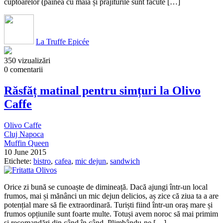
cuptoarelor (pâinea cu maia și prăjiturile sunt făcute […]
La Truffe Epicée
350 vizualizări
0 comentarii
Răsfăț matinal pentru simțuri la Olivo
Caffe
Olivo Caffe
Cluj Napoca
Muffin Queen
10 June 2015
Etichete:
bistro
,
cafea
,
mic dejun
,
sandwich
Orice zi bună se cunoaște de dimineață. Dacă ajungi într-un local
frumos, mai și mănânci un mic dejun delicios, aș zice că ziua ta a are
potențial mare să fie extraordinară. Turiști fiind într-un oraș mare și
frumos opțiunile sunt foarte multe. Totuși avem noroc să mai primim
și recomandări din când în când. Plimbându-ne […]