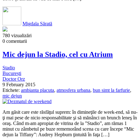
Migdala Sărată
780 vizualizări
0 comentarii
Mic dejun la Stadio, cel cu Atrium
Stadio
București
Doctor Orz
9 February 2015
Etichete:
ambianta placuta
,
atmosfera urbana
,
bun simt la farfurie
,
mic dejun
Am găsit care este răsfăţul suprem: în dimineţile de week-end, să nu-
ţi mai pese de nicio responsabilitate şi să mănânci un brunch leneş în
oraş. Când m-am apropiat de vitrina de la ”Stadio”, am rămas 1
minut cu zâmbetul pe buze rememorând scena cu care începe “Mic
dejun la Tiffany”: Audrey Hepburn ţintuită în faţa […]