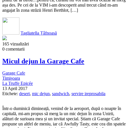
așa des. Pe cei de la VIM i-am descoperit anul trecut când m-am
angajat în zona străzii Henri Berthlot, […]
Tagliatella Țâfnoasă
165 vizualizări
0 comentarii
Micul dejun la Garage Cafe
Garage Cafe
Timișoara
La Truffe Epicée
13 April 2017
Etichete:
desert
,
mic dejun
,
sandwich
,
servire ireprosabila
Într-o duminică dimineață, venind de la aeroport, după o noapte în
capitală, mi-am propus să merg la un mic dejun în zona Unirii,
alături de surioara mea și un invitat special. Știam că Garage Cafe
propune un altfel de meniu, iar că Awfully Tasty, este cea din spatele