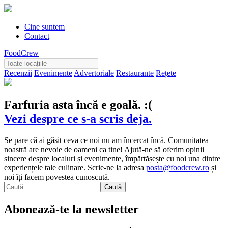
Cine suntem
Contact
FoodCrew
Recenzii
Evenimente
Advertoriale
Restaurante
Rețete
Farfuria asta încă e goală. :(
Vezi despre ce s-a scris deja.
Se pare că ai găsit ceva ce noi nu am încercat încă. Comunitatea
noastră are nevoie de oameni ca tine! Ajută-ne să oferim opinii
sincere despre localuri și evenimente, împărtășește cu noi una dintre
experiențele tale culinare. Scrie-ne la adresa
posta@foodcrew.ro
și
noi îți facem povestea cunoscută.
Abonează-te la newsletter