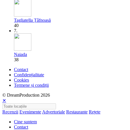
Tagliatella Țâfnoasă
40
7.
Naiada
38
Contact
Confidențialitate
Cookies
Termene și condiții
© DreamProduction 2026
✕
Recenzii
Evenimente
Advertoriale
Restaurante
Rețete
Cine suntem
Contact