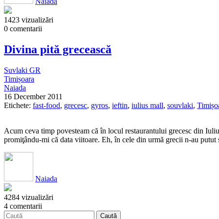
Naiada
1423 vizualizări
0 comentarii
Divina pită grecească
Suvlaki GR
Timișoara
Naiada
16 December 2011
Etichete:
fast-food
,
grecesc
,
gyros
,
ieftin
,
iulius mall
,
souvlaki
,
Timișo
Acum ceva timp povesteam că în locul restaurantului grecesc din Iulius 
promiţându-mi că data viitoare. Eh, în cele din urmă grecii n-au putut
Naiada
4284 vizualizări
4 comentarii