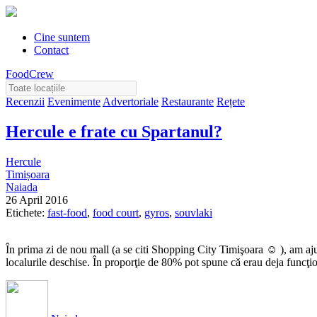
Cine suntem
Contact
FoodCrew
Recenzii
Evenimente
Advertoriale
Restaurante
Rețete
Hercule e frate cu Spartanul?
Hercule
Timișoara
Naiada
26 April 2016
Etichete:
fast-food
,
food court
,
gyros
,
souvlaki
În prima zi de nou mall (a se citi Shopping City Timişoara ☺ ), am aju
localurile deschise. În proporţie de 80% pot spune că erau deja funcţio