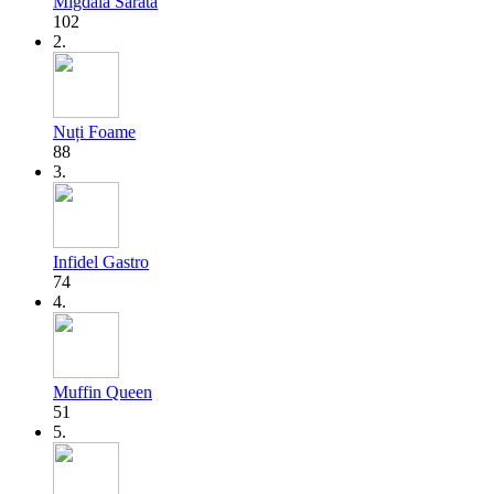
Migdala Sărată
102
2.
Nuți Foame
88
3.
Infidel Gastro
74
4.
Muffin Queen
51
5.