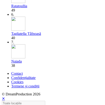
Ratatoullia
49
6.
Tagliatella Țâfnoasă
40
7.
Naiada
38
Contact
Confidențialitate
Cookies
Termene și condiții
© DreamProduction 2026
✕