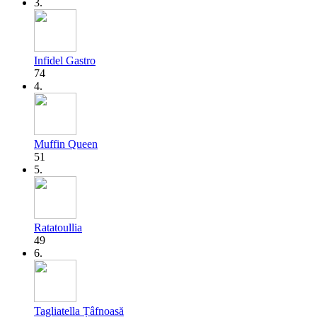
3.
Infidel Gastro
74
4.
Muffin Queen
51
5.
Ratatoullia
49
6.
Tagliatella Țâfnoasă