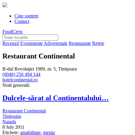
Cine suntem
Contact
FoodCrew
Recenzii
Evenimente
Advertoriale
Restaurante
Rețete
Restaurant Continental
B-dul Revoluţiei 1989, nr. 5, Timișoara
(0040) 256 494 144
hotelcontinental.ro
Notă generală:
Dulcele-sărat al Continentalului…
Restaurant Continental
Timișoara
Naiada
8 July 2011
Etichete:
amabilitate
,
meniu