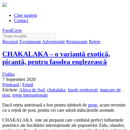
Cine suntem
Contact
FoodCrew
Recenzii
Evenimente
Advertoriale
Restaurante
Rețete
CHAKALAKA – o variantă exotică,
picantă, pentru fasolea englezească
Fishka
7 September 2020
Printează
|
Email
Etichete:
Africa de Sud
,
chakalaka
,
fasole englezesti
,
mancare de
post
,
rețete internaționale
Dacă rețeta anterioară a fost pentru iubitorii de
pește
, acum revenim
cu o rețetă de post, pentru cei care adoră mâncărurile aromate.
CHAKALAKA este un preparat care combină perfect influențele
puternice ale bucătăriei internaționale ale popoarelor Zulu, olandez,