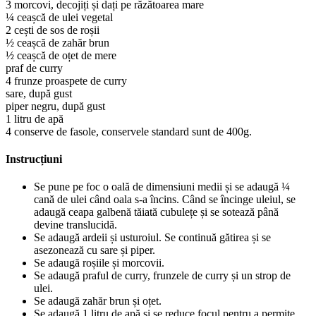
3 morcovi, decojiți și dați pe răzătoarea mare
¼ ceașcă de ulei vegetal
2 cești de sos de roșii
½ ceașcă de zahăr brun
½ ceașcă de oțet de mere
praf de curry
4 frunze proaspete de curry
sare, după gust
piper negru, după gust
1 litru de apă
4 conserve de fasole, conservele standard sunt de 400g.
Instrucțiuni
Se pune pe foc o oală de dimensiuni medii și se adaugă ¼
cană de ulei când oala s-a încins. Când se încinge uleiul, se
adaugă ceapa galbenă tăiată cubulețe și se sotează până
devine translucidă.
Se adaugă ardeii și usturoiul. Se continuă gătirea și se
asezonează cu sare și piper.
Se adaugă roșiile și morcovii.
Se adaugă praful de curry, frunzele de curry și un strop de
ulei.
Se adaugă zahăr brun și oțet.
Se adaugă 1 litru de apă și se reduce focul pentru a permite