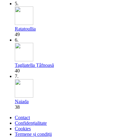
5.
Ratatoullia
49
6.
Tagliatella Țâfnoasă
40
7.
Naiada
38
Contact
Confidențialitate
Cookies
Termene și condiții