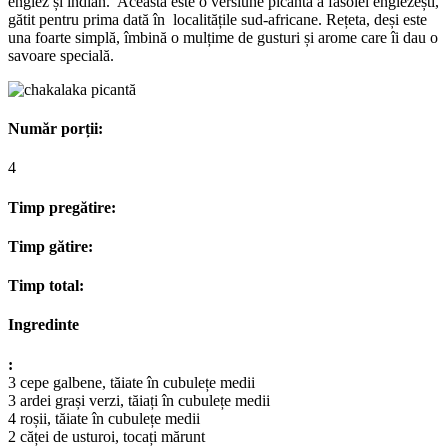
englez și indian. Aceasta este o versiune picantă a fasolei englezești,
gătit pentru prima dată în localitățile sud-africane. Rețeta, deși este
una foarte simplă, îmbină o mulțime de gusturi și arome care îi dau o
savoare specială.
Număr porții:
4
Timp pregătire:
Timp gătire:
Timp total:
Ingredinte
:
3 cepe galbene, tăiate în cubulețe medii
3 ardei grași verzi, tăiați în cubulețe medii
4 roșii, tăiate în cubulețe medii
2 căței de usturoi, tocați mărunt