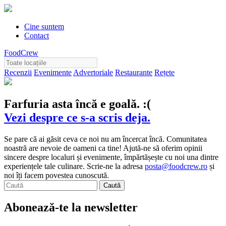
Cine suntem
Contact
FoodCrew
Recenzii
Evenimente
Advertoriale
Restaurante
Rețete
Farfuria asta încă e goală. :(
Vezi despre ce s-a scris deja.
Se pare că ai găsit ceva ce noi nu am încercat încă. Comunitatea
noastră are nevoie de oameni ca tine! Ajută-ne să oferim opinii
sincere despre localuri și evenimente, împărtășește cu noi una dintre
experiențele tale culinare. Scrie-ne la adresa
posta@foodcrew.ro
și
noi îți facem povestea cunoscută.
Abonează-te la newsletter