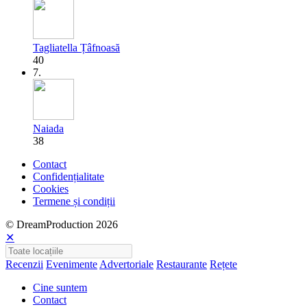
Tagliatella Țâfnoasă
40
7.
Naiada
38
Contact
Confidențialitate
Cookies
Termene și condiții
© DreamProduction 2026
✕
Recenzii
Evenimente
Advertoriale
Restaurante
Rețete
Cine suntem
Contact