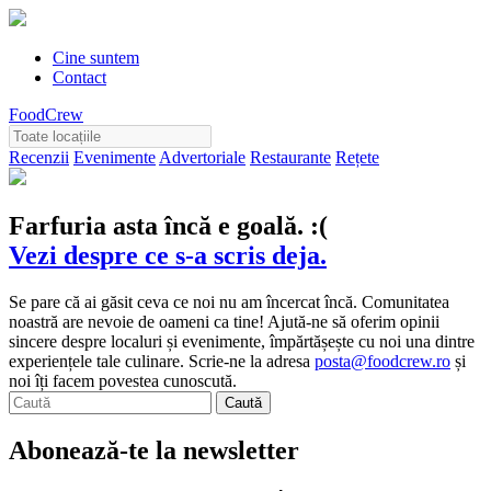
Cine suntem
Contact
FoodCrew
Recenzii
Evenimente
Advertoriale
Restaurante
Rețete
Farfuria asta încă e goală. :(
Vezi despre ce s-a scris deja.
Se pare că ai găsit ceva ce noi nu am încercat încă. Comunitatea
noastră are nevoie de oameni ca tine! Ajută-ne să oferim opinii
sincere despre localuri și evenimente, împărtășește cu noi una dintre
experiențele tale culinare. Scrie-ne la adresa
posta@foodcrew.ro
și
noi îți facem povestea cunoscută.
Abonează-te la newsletter