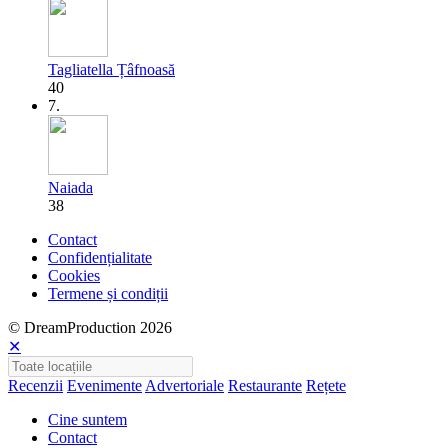
Tagliatella Țâfnoasă
40
7.
Naiada
38
Contact
Confidențialitate
Cookies
Termene și condiții
© DreamProduction 2026
✕
Recenzii
Evenimente
Advertoriale
Restaurante
Rețete
Cine suntem
Contact