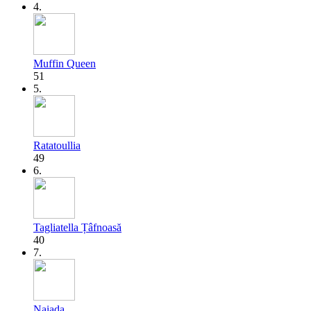
4.
Muffin Queen
51
5.
Ratatoullia
49
6.
Tagliatella Țâfnoasă
40
7.
Naiada