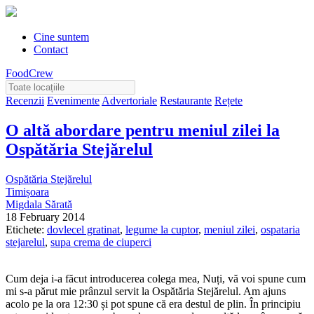
Cine suntem
Contact
FoodCrew
Recenzii
Evenimente
Advertoriale
Restaurante
Rețete
O altă abordare pentru meniul zilei la
Ospătăria Stejărelul
Ospătăria Stejărelul
Timișoara
Migdala Sărată
18 February 2014
Etichete:
dovlecel gratinat
,
legume la cuptor
,
meniul zilei
,
ospataria
stejarelul
,
supa crema de ciuperci
Cum deja i-a făcut introducerea colega mea, Nuți, vă voi spune cum
mi s-a părut mie prânzul servit la Ospătăria Stejărelul. Am ajuns
acolo pe la ora 12:30 și pot spune că era destul de plin. În principiu