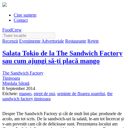
Cine suntem
Contact
FoodCrew
Recenzii
Evenimente
Advertoriale
Restaurante
Rețete
Salata Tokio de la The Sandwich Factory
sau cum ajungi să-ți placă mango
The Sandwich Factory
Timișoara
Migdala Sărată
8 September 2014
Etichete:
mango
,
piept de pui
,
seminte de floarea soarelui
,
the
sandwich factory timisoara
Despre The Sandwich Factory și cât de mult îmi plac produsele de
acolo, am tot scris. De la sandwich-uri la salată, le-am tot încercat și
v-am povestit cam cât de delicioase sunt. Prezentarea locului am