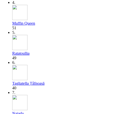
4.
Muffin Queen
51
5.
Ratatoullia
49
6.
Tagliatella Țâfnoasă
40
7.
Naiada