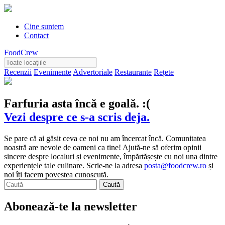
Cine suntem
Contact
FoodCrew
Recenzii
Evenimente
Advertoriale
Restaurante
Rețete
Farfuria asta încă e goală. :(
Vezi despre ce s-a scris deja.
Se pare că ai găsit ceva ce noi nu am încercat încă. Comunitatea
noastră are nevoie de oameni ca tine! Ajută-ne să oferim opinii
sincere despre localuri și evenimente, împărtășește cu noi una dintre
experiențele tale culinare. Scrie-ne la adresa
posta@foodcrew.ro
și
noi îți facem povestea cunoscută.
Abonează-te la newsletter