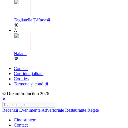
Tagliatella Țâfnoasă
40
7.
Naiada
38
Contact
Confidențialitate
Cookies
Termene și condiții
© DreamProduction 2026
✕
Recenzii
Evenimente
Advertoriale
Restaurante
Rețete
Cine suntem
Contact