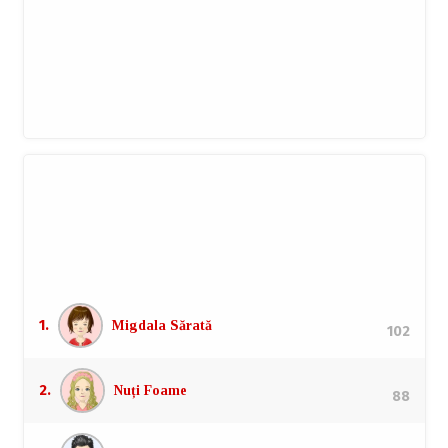
Top autori
Campionii la doborât farfurii, degustat viteză și aruncat
critică.
1.
Migdala Sărată
102
2.
Nuți Foame
88