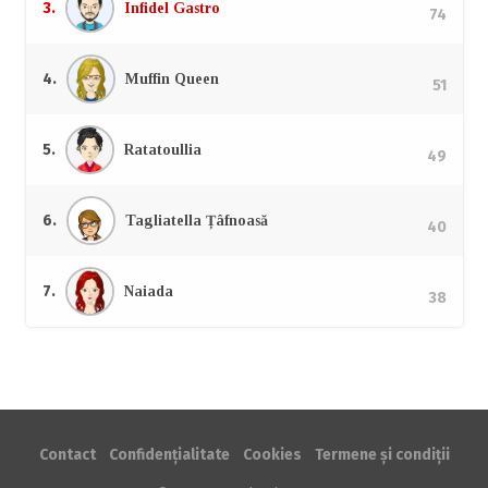
3.
Infidel Gastro
74
4.
Muffin Queen
51
5.
Ratatoullia
49
6.
Tagliatella Țâfnoasă
40
7.
Naiada
38
Contact
Confidențialitate
Cookies
Termene și condiții