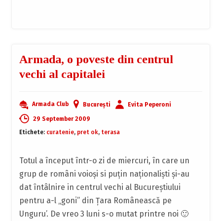
Armada, o poveste din centrul
vechi al capitalei
Armada Club
București
Evita Peperoni
29 September 2009
Etichete:
curatenie
,
pret ok
,
terasa
Totul a început într-o zi de miercuri, în care un
grup de români voioşi si puţin naţionalişti şi-au
dat întâlnire in centrul vechi al Bucureştiului
pentru a-l „goni” din Ţara Românească pe
Unguru’. De vreo 3 luni s-o mutat printre noi 🙂