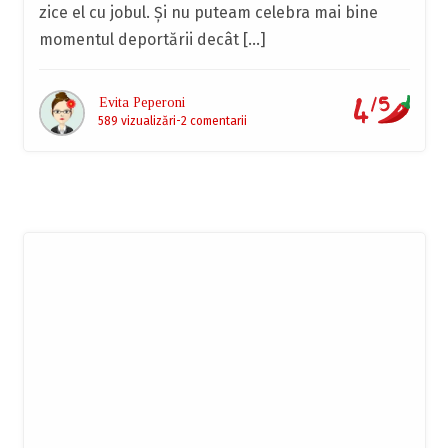
zice el cu jobul. Şi nu puteam celebra mai bine
momentul deportării decât […]
Evita Peperoni
589 vizualizări
2 comentarii
Abonează-te la newsletter
Servește ultimele noutăți la cald, direct în căsuța
ta poștală.