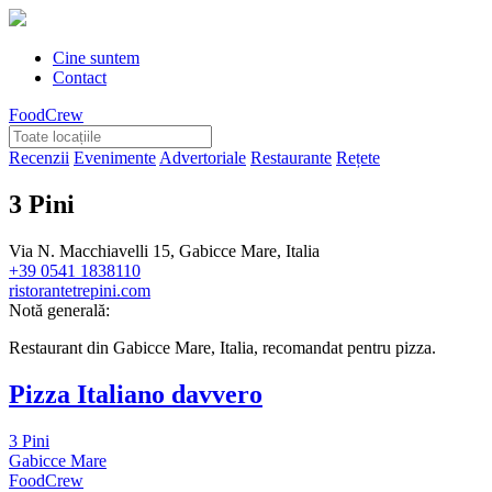
Cine suntem
Contact
FoodCrew
Recenzii
Evenimente
Advertoriale
Restaurante
Rețete
3 Pini
Via N. Macchiavelli 15, Gabicce Mare, Italia
+39 0541 1838110
ristorantetrepini.com
Notă generală:
Restaurant din Gabicce Mare, Italia, recomandat pentru pizza.
Pizza Italiano davvero
3 Pini
Gabicce Mare
FoodCrew