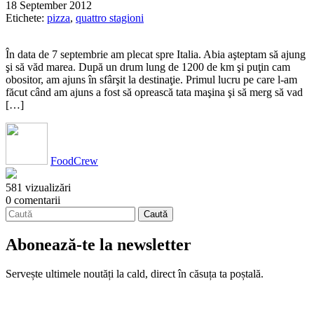
18 September 2012
Etichete:
pizza
,
quattro stagioni
În data de 7 septembrie am plecat spre Italia. Abia aşteptam să ajung
şi să văd marea. După un drum lung de 1200 de km şi puţin cam
obositor, am ajuns în sfârşit la destinaţie. Primul lucru pe care l-am
făcut când am ajuns a fost să oprească tata maşina şi să merg să vad
[…]
FoodCrew
581 vizualizări
0 comentarii
Abonează-te la newsletter
Servește ultimele noutăți la cald, direct în căsuța ta poștală.