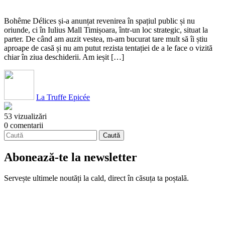
Bohême Délices și-a anunțat revenirea în spațiul public și nu
oriunde, ci în Iulius Mall Timișoara, într-un loc strategic, situat la
parter. De când am auzit vestea, m-am bucurat tare mult să îi știu
aproape de casă și nu am putut rezista tentației de a le face o vizită
chiar în ziua deschiderii. Am ieșit […]
La Truffe Epicée
53 vizualizări
0 comentarii
Abonează-te la newsletter
Servește ultimele noutăți la cald, direct în căsuța ta poștală.