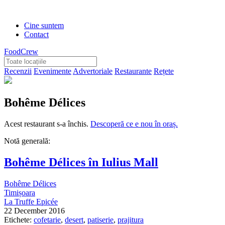
Cine suntem
Contact
FoodCrew
Recenzii
Evenimente
Advertoriale
Restaurante
Rețete
Bohême Délices
Acest restaurant s-a închis.
Descoperă ce e nou în oraș.
Notă generală:
Bohême Délices în Iulius Mall
Bohême Délices
Timișoara
La Truffe Epicée
22 December 2016
Etichete:
cofetarie
,
desert
,
patiserie
,
prajitura