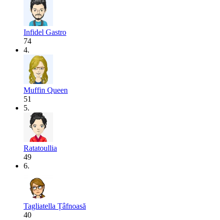
Infidel Gastro
74
4.
Muffin Queen
51
5.
Ratatoullia
49
6.
Tagliatella Țâfnoasă
40