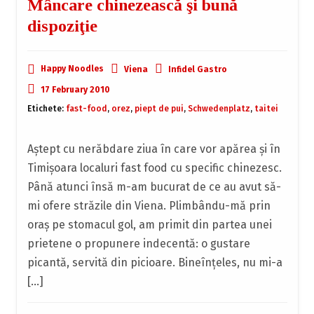
Mâncare chinezească şi bună
dispoziţie
Happy Noodles
Viena
Infidel Gastro
17 February 2010
Etichete:
fast-food
,
orez
,
piept de pui
,
Schwedenplatz
,
taitei
Aştept cu nerăbdare ziua în care vor apărea şi în
Timişoara localuri fast food cu specific chinezesc.
Până atunci însă m-am bucurat de ce au avut să-
mi ofere străzile din Viena. Plimbându-mă prin
oraş pe stomacul gol, am primit din partea unei
prietene o propunere indecentă: o gustare
picantă, servită din picioare. Bineînţeles, nu mi-a
[…]