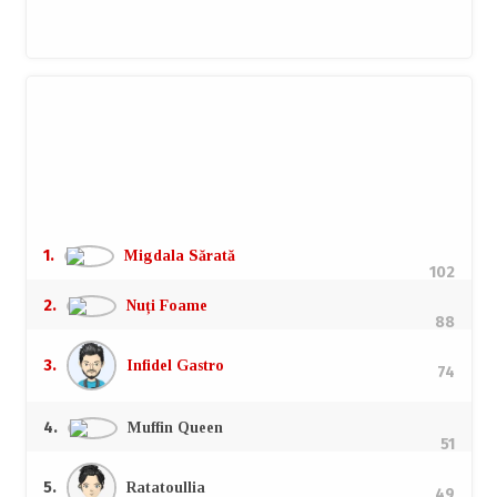
Top autori
Campionii la doborât farfurii, degustat viteză și aruncat
critică.
1.
Migdala Sărată
102
2.
Nuți Foame
88
3.
Infidel Gastro
74
4.
Muffin Queen
51
5.
Ratatoullia
49