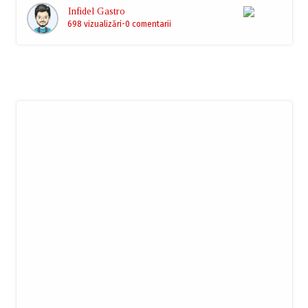
Infidel Gastro
698 vizualizări
0 comentarii
Abonează-te la newsletter
Servește ultimele noutăți la cald, direct în căsuța
ta poștală.