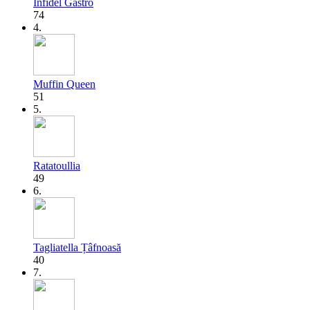
Infidel Gastro
74
4.
Muffin Queen
51
5.
Ratatoullia
49
6.
Tagliatella Țâfnoasă
40
7.