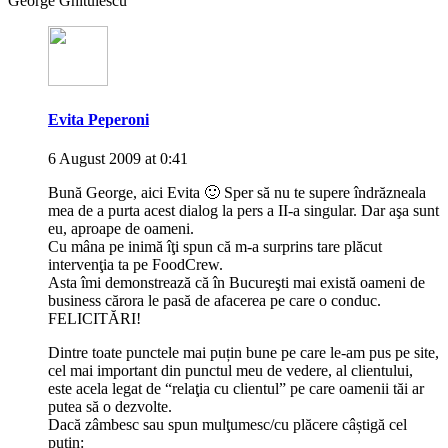
George Ghitulescu
Evita Peperoni
6 August 2009 at 0:41
Bună George, aici Evita 🙂 Sper să nu te supere îndrăzneala
mea de a purta acest dialog la pers a II-a singular. Dar aşa sunt
eu, aproape de oameni.
Cu mâna pe inimă îţi spun că m-a surprins tare plăcut
intervenţia ta pe FoodCrew.
Asta îmi demonstrează că în Bucureşti mai există oameni de
business cărora le pasă de afacerea pe care o conduc.
FELICITĂRI!
Dintre toate punctele mai puțin bune pe care le-am pus pe site,
cel mai important din punctul meu de vedere, al clientului,
este acela legat de “relaţia cu clientul” pe care oamenii tăi ar
putea să o dezvolte.
Dacă zâmbesc sau spun mulţumesc/cu plăcere câștigă cel
puțin: