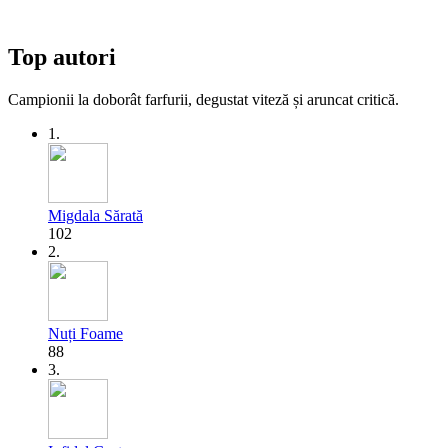
Top autori
Campionii la doborât farfurii, degustat viteză și aruncat critică.
1.
Migdala Sărată
102
2.
Nuți Foame
88
3.