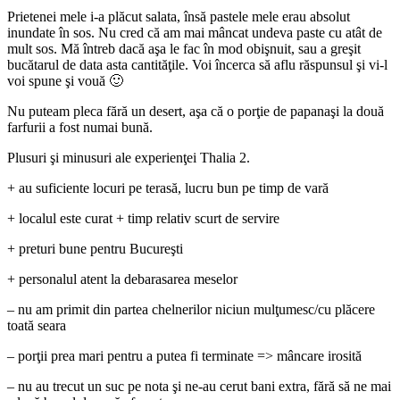
Prietenei mele i-a plăcut salata, însă pastele mele erau absolut
inundate în sos. Nu cred că am mai mâncat undeva paste cu atât de
mult sos. Mă întreb dacă aşa le fac în mod obişnuit, sau a greşit
bucătarul de data asta cantităţile. Voi încerca să aflu răspunsul şi vi-l
voi spune şi vouă 🙂
Nu puteam pleca fără un desert, aşa că o porţie de papanaşi la două
farfurii a fost numai bună.
Plusuri şi minusuri ale experienţei Thalia 2.
+ au suficiente locuri pe terasă, lucru bun pe timp de vară
+ localul este curat + timp relativ scurt de servire
+ preturi bune pentru Bucureşti
+ personalul atent la debarasarea meselor
– nu am primit din partea chelnerilor niciun mulţumesc/cu plăcere
toată seara
– porţii prea mari pentru a putea fi terminate => mâncare irosită
– nu au trecut un suc pe nota şi ne-au cerut bani extra, fără să ne mai