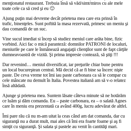
menţionatul restaurant. Trebuia însă să văd/simt/miros cu ale mele
toate cele ca să cred şi eu 🙂
Ajung puţin mai devreme decât prietena mea care era prinsă în
trafic, binenţeles. Sunt poftită la masa rezervată, primesc un meniu şi
dau comandă de un suc.
Vine sucul imediat si încep să studiez meniul care arăta bine, fizic
vorbind. Aici fac o mică paranteză: domnilor PATRONI de localuri,
meniurile pe care le înmânează angajaţii clienţilor sunt de fapt cărţile
dumneavoastră de vizită. Şi prima impresie contează, să ştiţi !!!
Dar revenind… meniul diversificat, iar preţurile chiar bune pentru
un local bucureştean central. Mă decid că ar fi bine sa încerc nişte
paste. De ceva vreme tot îmi iau paste carbonara ca să le compar cu
cele mâncate nu demult în Italia. Povestea italiană am să v-o relatez
însă altădată.
Ajunge şi prietena mea. Suntem lăsate câteva minute să ne hotărăm
ce luăm şi dăm comanda. Eu – paste carbonara, ea – o salată Agnes
care în meniu era prezentată ca având 400g, lucru adevărat de altfel.
Îmi pare rău că nu m-am uitat la ceas când am dat comanda, dar cu
siguranţă nu a durat mult, mai ales că îmi era foarte foame şi aş fi
simţit cu siguranţă. Şi salata şi pastele au venit în cantităţi mari.