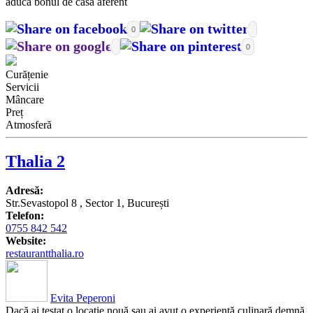
aducă bonul de casă aferent
0
0
Curățenie
Servicii
Mâncare
Preț
Atmosferă
Thalia 2
Adresă:
Str.Sevastopol 8 , Sector 1, București
Telefon:
0755 842 542
Website:
restaurantthalia.ro
Evita Peperoni
Dacă ai testat o locație nouă sau ai avut o experiență culinară demnă