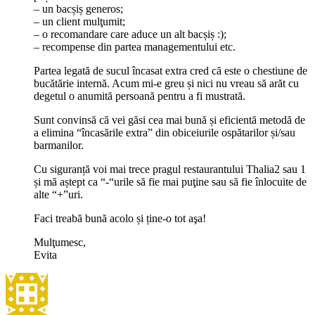
– un bacșiș generos;
– un client mulţumit;
– o recomandare care aduce un alt bacșiș :);
– recompense din partea managementului etc.
Partea legată de sucul încasat extra cred că este o chestiune de
bucătărie internă. Acum mi-e greu și nici nu vreau să arăt cu
degetul o anumită persoană pentru a fi mustrată.
Sunt convinsă că vei găsi cea mai bună și eficientă metodă de
a elimina “încasările extra” din obiceiurile ospătarilor și/sau
barmanilor.
Cu siguranță voi mai trece pragul restaurantului Thalia2 sau 1
și mă aștept ca “-“urile să fie mai puţine sau să fie înlocuite de
alte “+”uri.
Faci treabă bună acolo și ține-o tot aşa!
Mulţumesc,
Evita