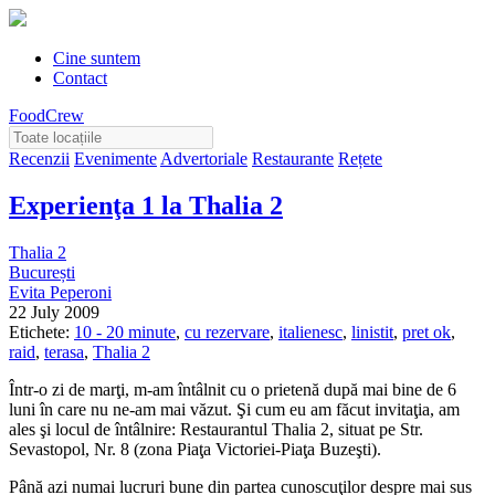
Cine suntem
Contact
FoodCrew
Recenzii
Evenimente
Advertoriale
Restaurante
Rețete
Experienţa 1 la Thalia 2
Thalia 2
București
Evita Peperoni
22 July 2009
Etichete:
10 - 20 minute
,
cu rezervare
,
italienesc
,
linistit
,
pret ok
,
raid
,
terasa
,
Thalia 2
Într-o zi de marţi, m-am întâlnit cu o prietenă după mai bine de 6
luni în care nu ne-am mai văzut. Şi cum eu am făcut invitaţia, am
ales şi locul de întâlnire: Restaurantul Thalia 2, situat pe Str.
Sevastopol, Nr. 8 (zona Piaţa Victoriei-Piaţa Buzeşti).
Până azi numai lucruri bune din partea cunoscuţilor despre mai sus