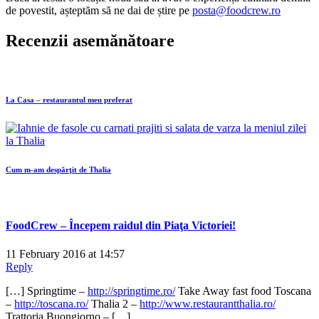
de povestit, așteptăm să ne dai de știre pe
posta@foodcrew.ro
Recenzii asemănătoare
La Casa – restaurantul meu preferat
Cum m-am despărţit de Thalia
FoodCrew – Începem raidul din Piaţa Victoriei!
11 February 2016 at 14:57
Reply
[…] Springtime –
http://springtime.ro/
Take Away fast food Toscana
–
http://toscana.ro/
Thalia 2 –
http://www.restaurantthalia.ro/
Trattoria Buongiorno – […]