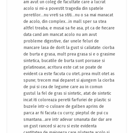
am avut un coleg de facultate care a lucrat
acolo si mi-a povestit tragedia din spatele
peretilor…nu vreti sa stiti…nu o sa mai manacat
de acolo, din complex…in mall sper sa stea
altfel treaba, e musai sa fie asa, pt ca de fiecare
data cand am mancat acolo nu am avut
probleme digestive, dar unele feluri de
mancare lasa de dorit la gust si caliatate: ciorba
de burta e grasa, mult prea grasa si e o grasime
sintetica, bucatile de burta sunt poroase si
gelatinoase, acritura este cat se poate de
evident ca este facuta cu otet..prea mult otet as
spune; trecem mai deparet si ajungem la ciorba
de pui si cea de legume care au in comun
gustul la fel de gras si sintetic, atat de sintetic
incat iti coloreaza peretii farfuriei de plastic si
buzele intr-o culoare de galben aprins de
parca ar fii facuta cu curry; pieptul de pui cu
smantana…are intr adevar smanata dar dar are
un gust ranced si acru si este evidenta
cantitatea de maioneza care pluteste acolo si