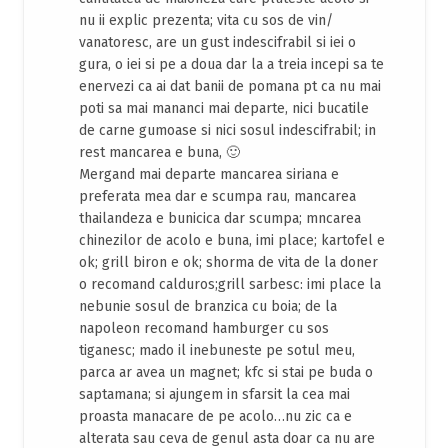
nu ii explic prezenta; vita cu sos de vin/
vanatoresc, are un gust indescifrabil si iei o
gura, o iei si pe a doua dar la a treia incepi sa te
enervezi ca ai dat banii de pomana pt ca nu mai
poti sa mai mananci mai departe, nici bucatile
de carne gumoase si nici sosul indescifrabil; in
rest mancarea e buna, 🙂
Mergand mai departe mancarea siriana e
preferata mea dar e scumpa rau, mancarea
thailandeza e bunicica dar scumpa; mncarea
chinezilor de acolo e buna, imi place; kartofel e
ok; grill biron e ok; shorma de vita de la doner
o recomand calduros;grill sarbesc: imi place la
nebunie sosul de branzica cu boia; de la
napoleon recomand hamburger cu sos
tiganesc; mado il inebuneste pe sotul meu,
parca ar avea un magnet; kfc si stai pe buda o
saptamana; si ajungem in sfarsit la cea mai
proasta manacare de pe acolo…nu zic ca e
alterata sau ceva de genul asta doar ca nu are