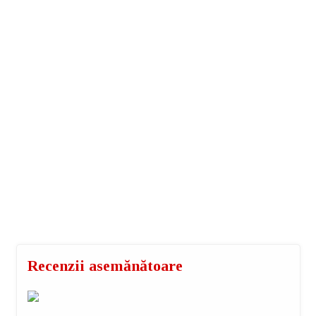
Foodcourt Almondo
Adresă:
Iulius Mall
Infidel Gastro
posta@foodcrew.ro
Recenzii asemănătoare