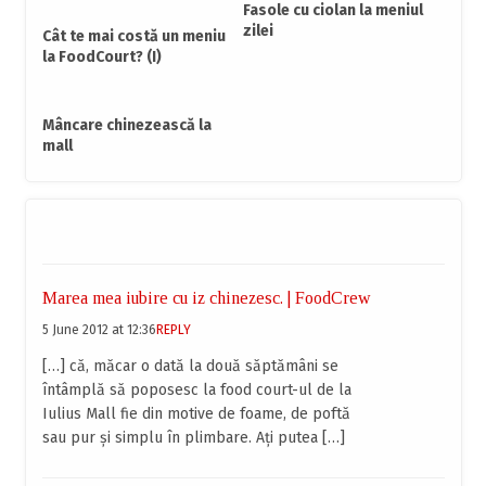
Fasole cu ciolan la meniul
zilei
Cât te mai costă un meniu
la FoodCourt? (I)
Mâncare chinezească la
mall
Marea mea iubire cu iz chinezesc. | FoodCrew
5 June 2012 at 12:36
REPLY
[…] că, măcar o dată la două săptămâni se
întâmplă să poposesc la food court-ul de la
Iulius Mall fie din motive de foame, de poftă
sau pur şi simplu în plimbare. Aţi putea […]