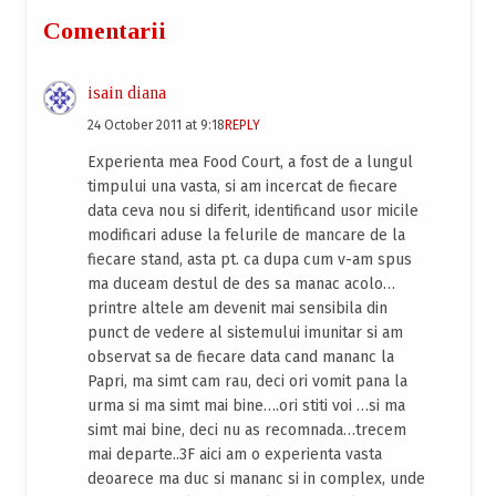
Comentarii
isain diana
24 October 2011 at 9:18
REPLY
Experienta mea Food Court, a fost de a lungul
timpului una vasta, si am incercat de fiecare
data ceva nou si diferit, identificand usor micile
modificari aduse la felurile de mancare de la
fiecare stand, asta pt. ca dupa cum v-am spus
ma duceam destul de des sa manac acolo…
printre altele am devenit mai sensibila din
punct de vedere al sistemului imunitar si am
observat sa de fiecare data cand mananc la
Papri, ma simt cam rau, deci ori vomit pana la
urma si ma simt mai bine….ori stiti voi …si ma
simt mai bine, deci nu as recomnada…trecem
mai departe..3F aici am o experienta vasta
deoarece ma duc si mananc si in complex, unde