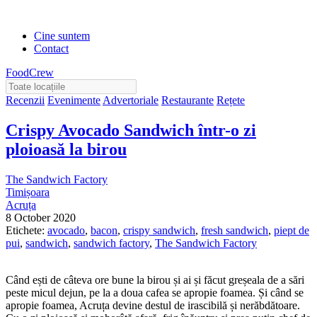
Cine suntem
Contact
FoodCrew
Recenzii
Evenimente
Advertoriale
Restaurante
Rețete
Crispy Avocado Sandwich într-o zi
ploioasă la birou
The Sandwich Factory
Timișoara
Acruța
8 October 2020
Etichete:
avocado
,
bacon
,
crispy sandwich
,
fresh sandwich
,
piept de
pui
,
sandwich
,
sandwich factory
,
The Sandwich Factory
Când ești de câteva ore bune la birou și ai și făcut greșeala de a sări
peste micul dejun, pe la a doua cafea se apropie foamea. Și când se
apropie foamea, Acruța devine destul de irascibilă și nerăbdătoare.