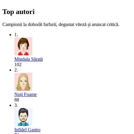
Top autori
Campionii la doborât farfurii, degustat viteză și aruncat critică.
1.
Migdala Sărată
102
2.
Nuți Foame
88
3.
Infidel Gastro