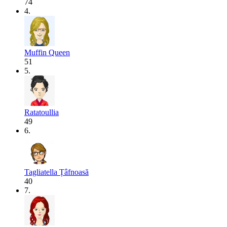
74
4.
Muffin Queen
51
5.
Ratatoullia
49
6.
Tagliatella Țâfnoasă
40
7.