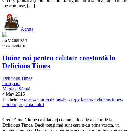
Cu o zi ploioasă și mohorâtă afară, frig înăuntru și prea puțin chef de
mese întinse, […]
Acruța
86 vizualizări
0 comentarii
Haine noi pentru calitate constantă la
Delicious Times
Delicious Times
Timișoara
Migdala Sărată
4 May 2015
Etichete:
avocado
,
ciorba de fasole
,
crispy bacon
,
delicious times
,
hamburger
,
piata unirii
Cred că toată lumea a aflat deja de noua locație a celor de la
Delicious Times. Dacă totuși mai sunt care n-au prins vestea, vă
spunem cam așa: Delicious Times este acum vis-a-vis de Cafeneaua