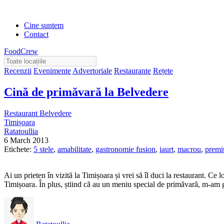
Cine suntem
Contact
FoodCrew
Recenzii
Evenimente
Advertoriale
Restaurante
Rețete
Cină de primăvară la Belvedere
Restaurant Belvedere
Timișoara
Ratatoullia
6 March 2013
Etichete:
5 stele
,
amabilitate
,
gastronomie fusion
,
iaurt
,
macrou
,
prem
Ai un prieten în vizită la Timișoara și vrei să îl duci la restaurant. Ce 
Timișoara. În plus, știind că au un meniu special de primăvară, m-am 