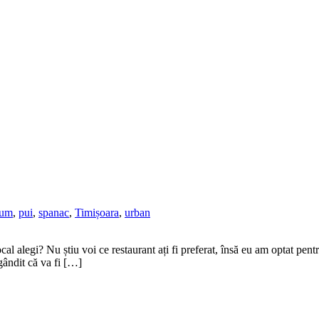
ium
,
pui
,
spanac
,
Timișoara
,
urban
local alegi? Nu știu voi ce restaurant ați fi preferat, însă eu am optat pent
gândit că va fi […]