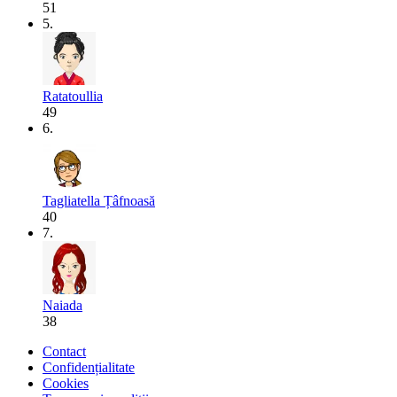
51
5.
Ratatoullia
49
6.
Tagliatella Țâfnoasă
40
7.
Naiada
38
Contact
Confidențialitate
Cookies