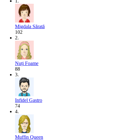
1.
Migdala Sărată
102
2.
Nuți Foame
88
3.
Infidel Gastro
74
4.
Muffin Queen