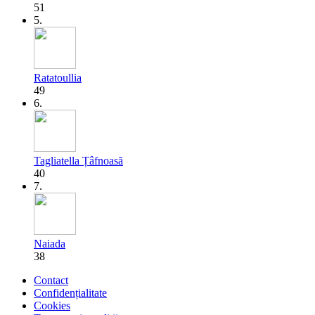
51
5.
Ratatoullia
49
6.
Tagliatella Țâfnoasă
40
7.
Naiada
38
Contact
Confidențialitate
Cookies