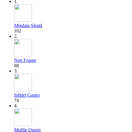
1.
Migdala Sărată
102
2.
Nuți Foame
88
3.
Infidel Gastro
74
4.
Muffin Queen