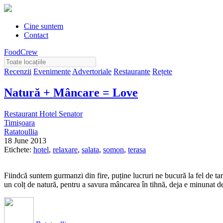
Cine suntem
Contact
FoodCrew
Recenzii
Evenimente
Advertoriale
Restaurante
Rețete
Natură + Mâncare = Love
Restaurant Hotel Senator
Timișoara
Ratatoullia
18 June 2013
Etichete:
hotel
,
relaxare
,
salata
,
somon
,
terasa
Fiindcă suntem gurmanzi din fire, puține lucruri ne bucură la fel de ta
un colț de natură, pentru a savura mâncarea în tihnă, deja e minunat