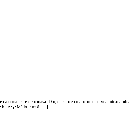
re ca o mâncare delicioasă. Dar, dacă acea mâncare e servită într-o ambia
 de bine 🙂 Mă bucur să […]