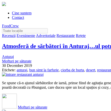
Cine suntem
Contact
FoodCrew
Recenzii
Evenimente
Advertoriale
Restaurante
Rețete
Atmosferă de sărbători în Anturaj…ul potr
Anturaj
Mofturi pe săturate
30 December 2019
Etichete:
anturaj
,
bun simt la farfurie
,
ciorba de burta
,
desert
,
restauran
Se spune că-n ajunul sărbătorilor de iarnă, prinse fiind de agitația gen
poartă decorată cu #bungust, care ducea spre un local spațios și cozy,
Mofturi pe săturate