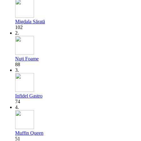
Migdala Sărată
102
2.
Nuți Foame
88
3.
Infidel Gastro
74
4.
Muffin Queen
51