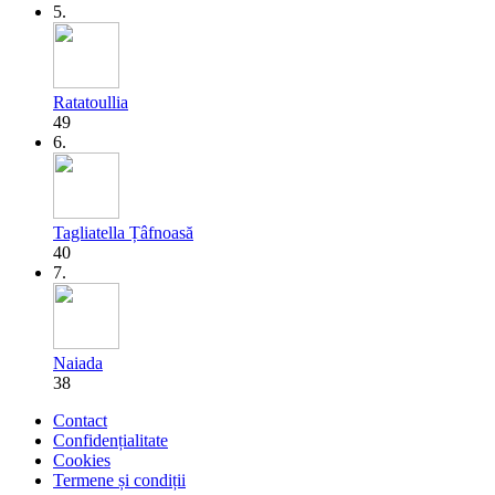
5.
Ratatoullia
49
6.
Tagliatella Țâfnoasă
40
7.
Naiada
38
Contact
Confidențialitate
Cookies
Termene și condiții