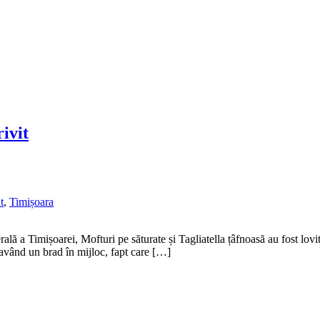
ivit
t
,
Timișoara
erală a Timișoarei, Mofturi pe săturate și Tagliatella țâfnoasă au fost lo
 având un brad în mijloc, fapt care […]