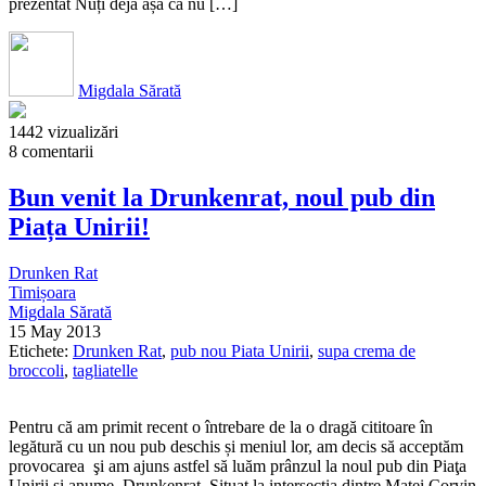
prezentat Nuți deja așa că nu […]
Migdala Sărată
1442 vizualizări
8 comentarii
Bun venit la Drunkenrat, noul pub din
Piața Unirii!
Drunken Rat
Timișoara
Migdala Sărată
15 May 2013
Etichete:
Drunken Rat
,
pub nou Piata Unirii
,
supa crema de
broccoli
,
tagliatelle
Pentru că am primit recent o întrebare de la o dragă cititoare în
legătură cu un nou pub deschis și meniul lor, am decis să acceptăm
provocarea şi am ajuns astfel să luăm prânzul la noul pub din Piaţa
Unirii şi anume, Drunkenrat. Situat la intersecţia dintre Matei Corvin