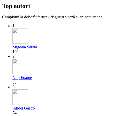
Top autori
Campionii la doborât farfurii, degustat viteză și aruncat critică.
1.
Migdala Sărată
102
2.
Nuți Foame
88
3.
Infidel Gastro
74