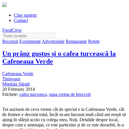
Cine suntem
Contact
FoodCrew
Recenzii
Evenimente
Advertoriale
Restaurante
Rețete
Un prânz gustos și o cafea turcească la
Cafeneaua Verde
Cafeneaua Verde
Timișoara
Migdala Sărată
20 February 2014
Etichete:
cafea turceasca
,
supa crema de broccoli
Tot auzisem de ceva vreme cât de special e la Cafeneaua Verde, cât
de frumos e decorat totul, încât m-am bucurat mult când am reușit să
ajung în sfârșit acolo cu colega mea, Nuți. Detaliile despre local,
despre cum e amenajat, ce este particular și de ce este deosebit, le-a