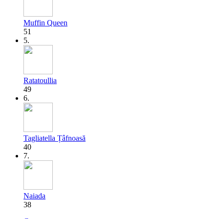
Muffin Queen
51
5.
Ratatoullia
49
6.
Tagliatella Țâfnoasă
40
7.
Naiada
38