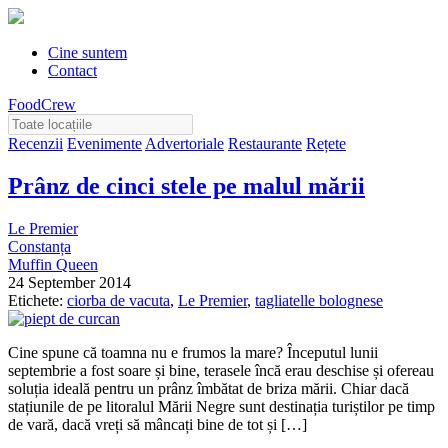
Cine suntem
Contact
FoodCrew
Recenzii
Evenimente
Advertoriale
Restaurante
Rețete
Prânz de cinci stele pe malul mării
Le Premier
Constanța
Muffin Queen
24 September 2014
Etichete:
ciorba de vacuta
,
Le Premier
,
tagliatelle bolognese
Cine spune că toamna nu e frumos la mare? Începutul lunii
septembrie a fost soare și bine, terasele încă erau deschise și ofereau
soluția ideală pentru un prânz îmbătat de briza mării. Chiar dacă
stațiunile de pe litoralul Mării Negre sunt destinația turiștilor pe timp
de vară, dacă vreți să mâncați bine de tot și […]