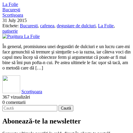
La Folie
București
Scorţişoara
31 July 2015
Etichete:
Bucuresti
,
cafenea
,
degustare de dulciuri
,
La Folie
,
patiserie
În general, promisiunea unei degustări de dulciuri e un lucru care-mi
face genunchii să tremure şi simţurile s-o ia razna, iar câteva voci din
capul meu încep să obiecteze ferm şi argumentat că poate-ar fi mai
bine să îmi pun pofta-n cui. Pe astea ultimele le fac uşor să tacă, am
o metodă care dă […]
Scorţişoara
367 vizualizări
0 comentarii
Abonează-te la newsletter