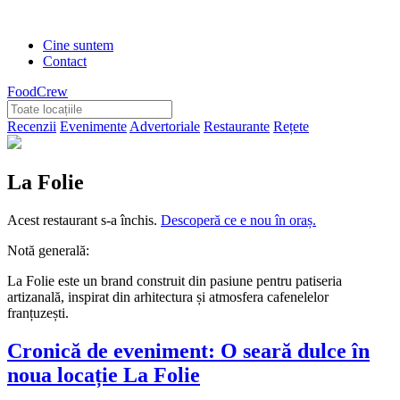
Cine suntem
Contact
FoodCrew
Recenzii
Evenimente
Advertoriale
Restaurante
Rețete
La Folie
Acest restaurant s-a închis.
Descoperă ce e nou în oraș.
Notă generală:
La Folie este un brand construit din pasiune pentru patiseria
artizanală, inspirat din arhitectura și atmosfera cafenelelor
franțuzești.
Cronică de eveniment: O seară dulce în
noua locație La Folie