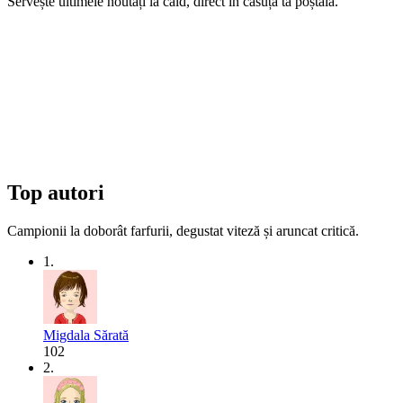
Servește ultimele noutăți la cald, direct în căsuța ta poștală.
Top autori
Campionii la doborât farfurii, degustat viteză și aruncat critică.
1.
Migdala Sărată
102
2.