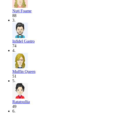
Nuți Foame
88
3.
Infidel Gastro
74
4.
Muffin Queen
51
5.
Ratatoullia
49
6.