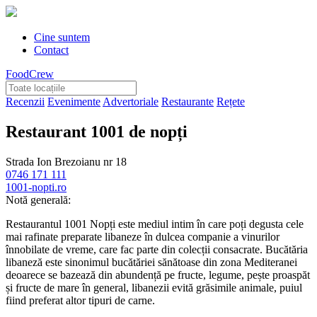
Cine suntem
Contact
FoodCrew
Recenzii
Evenimente
Advertoriale
Restaurante
Rețete
Restaurant 1001 de nopți
Strada Ion Brezoianu nr 18
0746 171 111
1001-nopti.ro
Notă generală:
Restaurantul 1001 Nopți este mediul intim în care poți degusta cele
mai rafinate preparate libaneze în dulcea companie a vinurilor
înnobilate de vreme, care fac parte din colecții consacrate. Bucătăria
libaneză este sinonimul bucătăriei sănătoase din zona Mediteranei
deoarece se bazează din abundență pe fructe, legume, pește proaspăt
și fructe de mare în general, libanezii evită grăsimile animale, puiul
fiind preferat altor tipuri de carne.