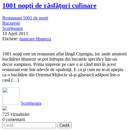
1001 nopţi de răsfăţuri culinare
Restaurant 1001 de nopți
București
Scorţişoara
10 April 2013
Etichete:
mancare libaneza
1001 nopţi este un restaurant aflat lângǎ Cişmigiu, loc unde amatorii
bucǎtǎriei libaneze se pot înfrupta din bucatele specifice într-un
decor somptuos. Prima impresie pe care o ai când intri în acest
restaurant este într-adevǎr de opulenţǎ. E ca şi cum nu te-ai aştepta
ca o bucǎtǎrie din Orientul Mijlociu sǎ-şi gǎseascǎ adǎpost într-o
casǎ […]
Scorţişoara
725 vizualizări
0 comentarii