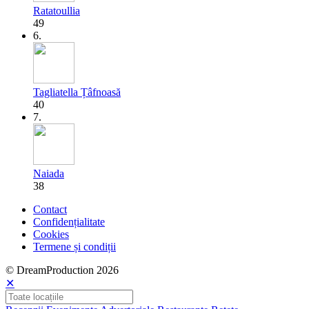
Ratatoullia
49
6.
Tagliatella Țâfnoasă
40
7.
Naiada
38
Contact
Confidențialitate
Cookies
Termene și condiții
© DreamProduction 2026
✕