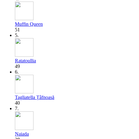
Muffin Queen
51
5.
Ratatoullia
49
6.
Tagliatella Țâfnoasă
40
7.
Naiada