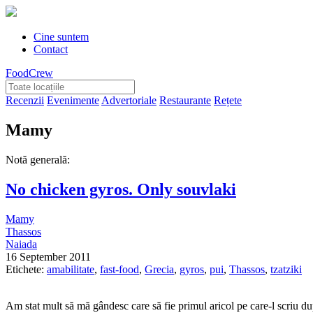
Cine suntem
Contact
FoodCrew
Recenzii
Evenimente
Advertoriale
Restaurante
Rețete
Mamy
Notă generală:
No chicken gyros. Only souvlaki
Mamy
Thassos
Naiada
16 September 2011
Etichete:
amabilitate
,
fast-food
,
Grecia
,
gyros
,
pui
,
Thassos
,
tzatziki
Am stat mult să mă gândesc care să fie primul aricol pe care-l scriu du