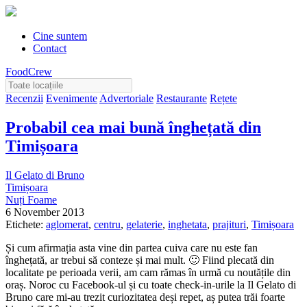
Cine suntem
Contact
FoodCrew
Recenzii
Evenimente
Advertoriale
Restaurante
Rețete
Probabil cea mai bună înghețată din
Timișoara
Il Gelato di Bruno
Timișoara
Nuți Foame
6 November 2013
Etichete:
aglomerat
,
centru
,
gelaterie
,
inghetata
,
prajituri
,
Timișoara
Și cum afirmația asta vine din partea cuiva care nu este fan
înghețată, ar trebui să conteze și mai mult. 🙂 Fiind plecată din
localitate pe perioada verii, am cam rămas în urmă cu noutățile din
oraș. Noroc cu Facebook-ul și cu toate check-in-urile la Il Gelato di
Bruno care mi-au trezit curiozitatea deși repet, aș putea trăi foarte