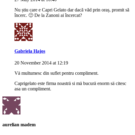
Nu știu care e Capri Gelato dar dacă văd prin oraș, promit să
încerc. 🙂 De la Zanoni ai încercat?
Gabriela Hajos
20 November 2014 at 12:19
Vä multumesc din suflet pentru compliment.
Caprigelato este firma noasträ si mä bucurä enorm sä citesc
asa un compliment.
aurelian madem