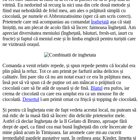
vitrină. Eu nedorind să recurg la nici una din cele două metode și
fiind mai nehotărâtă de felul meu, am ales o prăjitură simplă cu
ciocolată, pe numele ei Abbronzatissimo (sper că am scris corect).
Prietenele care mă acompaniau au comandat
înghețată
așa că stați
liniștiți, nu am plecat de acolo fără să încerc faimoasa înghețată. Am
apreciat diversitatea meniului (înghețată, băuturi, fresh-uri, iaurt cu
fructe) și faptul că meniul este și în limba engleză pentru turiștii care
ne vizitează orașul.
Comanda a venit relativ repede, și spun repede pentru că localul era
plin până la refuz. Tot ce am primit pe farfurii arăta delicios și
calitativ. Îmi pare rău că nu am notat exact ce era în prăjitura mea,
însă pot să vă spun că de puține ori am mâncat o prăjitură cu
ciocolată care să fie atât de ușoară și de fină.
Blatul
era pufos, iar
crema de ciocolată cu care era umplut era ca un mousse fin de
ciocolată.
Desertul
l-am primit ornat cu frișcă și topping de ciocolată.
Și pentru că înghețata este de fapt vedeta acestui local, nu puteam să
mă ridic de la masă fără să încerc din deliciile prietenelor mele.
Astfel că declar înghețata de la Il Gelato di Bruno, aproape fără
drept de apel, ca fiind cea mai bună înghețată din cele încercate de
mine până acum în Timișoara. Iar aromele care mi-au cucerit
iremediabil papilele gustative sunt, în ordinea asta: Kinder, limetta și