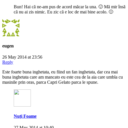
Bun! Hai că ne-am pus de acord măcar la una. 🙂 Mă mir însă
că nu ai zis nimic. Eu zic că e loc de mai bine acolo. 🙂
eugen
26 May 2014 at 23:56
Reply
Este foarte buna inghetata, eu fiind un fan inghetata, dar cea mai
buna inghetata care am mancato eu este cea de la aia care umbla cu
masinile prin oras, parca Capri Gelato parca le spune.
Nuți Foame
27 May 2014 at 10:40