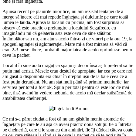
bine și fără înghețată.
Ajunsă recent pe plaiurile mioritice, nu am rezistat tentației de a
merge să încerc cât mai repede înghețata și dulciurile pe care toată
lumea le lăuda. Ajunsă la localul cu pricina, am fost surprinsă să
observ că este practic o prelungire a localului Segafredo, eu
imaginându-mi că gelateria asta este ceva de sine stătător.
Întâmplător sau nu, am ajuns acolo într-o zi de vineri pe la ora 19, la
apogeul agitației și aglomerației. Mare mi-a fost mirarea să văd că
erau 2-3 mese libere, probabil majoritatea de acolo oprindu-se pentru
ceva la pachet.
Localul în sine arată drăguț ca spațiu și decor însă aș fi preferat să fie
puțin mai aerisit. Mesele erau destul de apropiate, iar cea pe care noi
am găsit-o disponibilă era chiar în dreptul ușii de la baie ceea ce a
fost puțin deranjant. Nu am stat mult până să primim meniurile, iar
servirea per total a fost ok. Spun per total pentru că este loc de mai
bine, însă având în vedere nebunia de acolo mă declar satisfăcută de
amabilitatea chelneriței.
Ce mi s-a părut ciudat a fost că nu am găsit în meniu aromele de
înghețată pe care le au așa că aveai practic două soluții: fie o întrebai
pe chelneriță, care ți le spunea din amintiri, fie îți dădeai câteva coate
cu cei care stăteau la rând să ia ceva la pachet ca să te poți uita în