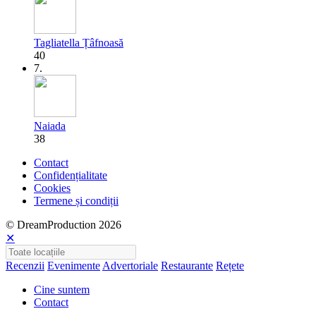
Tagliatella Țâfnoasă
40
7.
Naiada
38
Contact
Confidențialitate
Cookies
Termene și condiții
© DreamProduction 2026
✕
Recenzii
Evenimente
Advertoriale
Restaurante
Rețete
Cine suntem
Contact