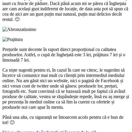
iaurt cu fructe de pădure. Dacă până acum mi se părea că înghețata
are cam același gust indiferent de locație, de data asta pot să spun că
cea de aici are un gust puțin mai natural, puțin mai delicios decât
restul. 🙂
Prețurile sunt decente în raport direct proporțional cu calitatea
produselor. Astfel, o cupă de înghețată este 3 lei, prăjitura 7 lei și o
limonadă 7 lei.
Ca niște sugestii pentru ei, în cazul în care ne citesc, le sugerăm să
încerce să comunice mai mult cu clienții prin intermediul mediului
online. Nu am găsit nici un website, nici o pagină de Facebook și
nici vreun cont de twitter unde să găsesc produsele lor, prețuri,
fotografii etc. Sunt convinsă că se bazează mult pe faptul că având
produse de calitate, vestea se răspândește repede, însă eu aș merge și
pe prezența în mediul online ca să fim la curent cu ofertele și
produsele noi care apar în meniu.
Până una alta, cu siguranță ne întoarcem acolo pentru că e bun de
tot! 🙂