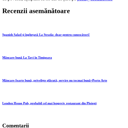
Recenzii asemănătoare
Spanish Salad și înghețată La Strada: doar pentru cunoscători!
Mâncare bună La Tavi în Timişoara
Mâncare foarte bună, priveliște plăcută, servire nu tocmai bună=Porto Arte
London House Pub, probabil cel mai longeviv restaurant din Ploieşti
Comentarii