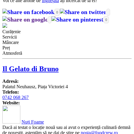
Voi ce alte arome de
înghețată
ați încercat de la ei?
0
0
Curățenie
Servicii
Mâncare
Preț
Atmosferă
Il Gelato di Bruno
Adresă:
Palatul Neuhausz, Piața Victoriei 4
Telefon:
0742 068 267
Website:
Nuți Foame
Dacă ai testat o locație nouă sau ai avut o experiență culinară demnă
de povestit, așteptăm să ne dai de știre pe
posta@foodcrew.ro