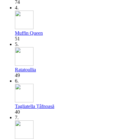
74
4.
Muffin Queen
51
5.
Ratatoullia
49
6.
Tagliatella Țâfnoasă
40
7.