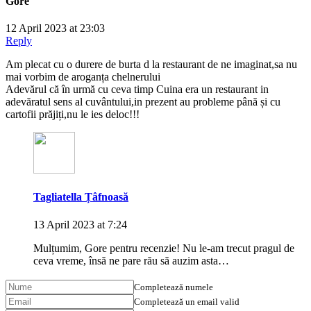
Gore
12 April 2023 at 23:03
Reply
Am plecat cu o durere de burta d la restaurant de ne imaginat,sa nu
mai vorbim de aroganța chelnerului
Adevărul că în urmă cu ceva timp Cuina era un restaurant in
adevăratul sens al cuvântului,in prezent au probleme până și cu
cartofii prăjiți,nu le ies deloc!!!
Tagliatella Țâfnoasă
13 April 2023 at 7:24
Mulțumim, Gore pentru recenzie! Nu le-am trecut pragul de
ceva vreme, însă ne pare rău să auzim asta…
Completează numele
Completează un email valid