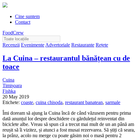
Cine suntem
Contact
FoodCrew
Recenzii
Evenimente
Advertoriale
Restaurante
Rețete
La Cuina – restaurantul bănățean cu de
toace
Cuina
Timișoara
Fishka
20 May 2019
Etichete:
coaste
,
cuina chisoda
,
restaurant banatean
,
sarmale
Îmi doream să ajung la Cuina încă de când văzusem pentru prima
dată anunțul lor despre deschidere cu gărdulețul reinventat din
biciclete albe. Vreau să spun că a trecut mai mult de un an până am
reușit să îi vizitez, și atunci a fost musai rezervarea. Să știți că seara,
la prânz, acolo nu merge cu poate găsim noi o masă pentru 2