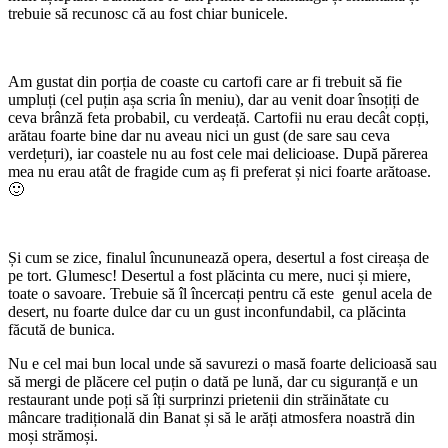
trebuie să recunosc că au fost chiar bunicele.
Am gustat din porția de coaste cu cartofi care ar fi trebuit să fie
umpluți (cel puțin așa scria în meniu), dar au venit doar însoțiți de
ceva brânză feta probabil, cu verdeață. Cartofii nu erau decât copți,
arătau foarte bine dar nu aveau nici un gust (de sare sau ceva
verdețuri), iar coastele nu au fost cele mai delicioase. După părerea
mea nu erau atât de fragide cum aș fi preferat și nici foarte arătoase.
🙂
Și cum se zice, finalul încununează opera, desertul a fost cireașa de
pe tort. Glumesc! Desertul a fost plăcinta cu mere, nuci și miere,
toate o savoare. Trebuie să îl încercați pentru că este genul acela de
desert, nu foarte dulce dar cu un gust inconfundabil, ca plăcinta
făcută de bunica.
Nu e cel mai bun local unde să savurezi o masă foarte delicioasă sau
să mergi de plăcere cel puțin o dată pe lună, dar cu siguranță e un
restaurant unde poți să îți surprinzi prietenii din străinătate cu
mâncare tradițională din Banat și să le arăți atmosfera noastră din
moși strămoși.