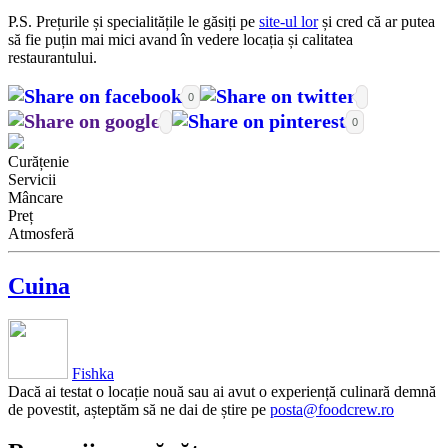
P.S. Prețurile și specialitățile le găsiți pe
site-ul lor
și cred că ar putea
să fie puțin mai mici avand în vedere locația și calitatea
restaurantului.
0
0
Curățenie
Servicii
Mâncare
Preț
Atmosferă
Cuina
Fishka
Dacă ai testat o locație nouă sau ai avut o experiență culinară demnă
de povestit, așteptăm să ne dai de știre pe
posta@foodcrew.ro