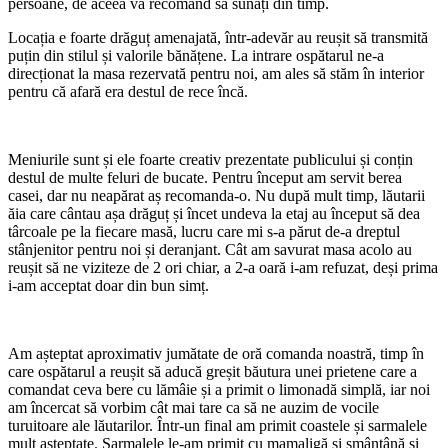
persoane, de aceea vă recomand să sunați din timp.
Locația e foarte drăguț amenajată, într-adevăr au reușit să transmită
puțin din stilul și valorile bănățene. La intrare ospătarul ne-a
direcționat la masa rezervată pentru noi, am ales să stăm în interior
pentru că afară era destul de rece încă.
Meniurile sunt și ele foarte creativ prezentate publicului și conțin
destul de multe feluri de bucate. Pentru început am servit berea
casei, dar nu neapărat aș recomanda-o. Nu după mult timp, lăutarii
ăia care cântau așa drăguț și încet undeva la etaj au început să dea
târcoale pe la fiecare masă, lucru care mi s-a părut de-a dreptul
stânjenitor pentru noi și deranjant. Cât am savurat masa acolo au
reușit să ne viziteze de 2 ori chiar, a 2-a oară i-am refuzat, deși prima
i-am acceptat doar din bun simț.
Am așteptat aproximativ jumătate de oră comanda noastră, timp în
care ospătarul a reușit să aducă greșit băutura unei prietene care a
comandat ceva bere cu lămâie și a primit o limonadă simplă, iar noi
am încercat să vorbim cât mai tare ca să ne auzim de vocile
turuitoare ale lăutarilor. Într-un final am primit coastele și sarmalele
mult așteptate. Sarmalele le-am primit cu mamaligă și smântână și