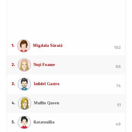
Top autori
Campionii la doborât farfurii, degustat viteză și aruncat
critică.
1.
Migdala Sărată
102
2.
Nuți Foame
88
3.
Infidel Gastro
74
4.
Muffin Queen
51
5.
Ratatoullia
49