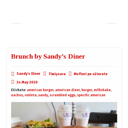
Brunch by Sandy’s Diner
Sandy's Diner
Timișoara
Mofturi pe săturate
24 May 2020
Etichete:
american burger
,
american diner
,
burger
,
milkshake
,
nachos
,
omleta
,
sandy
,
scrambled eggs
,
specific american