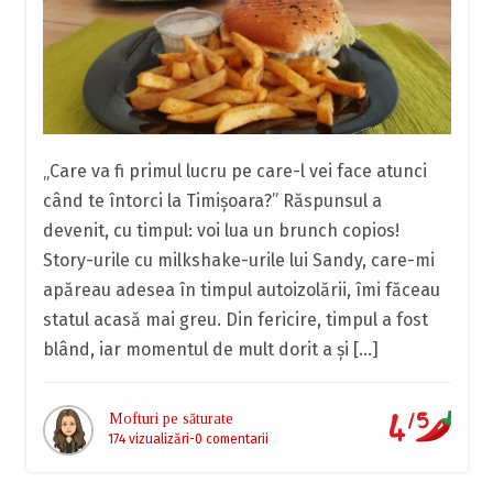
„Care va fi primul lucru pe care-l vei face atunci
când te întorci la Timișoara?” Răspunsul a
devenit, cu timpul: voi lua un brunch copios!
Story-urile cu milkshake-urile lui Sandy, care-mi
apăreau adesea în timpul autoizolării, îmi făceau
statul acasă mai greu. Din fericire, timpul a fost
blând, iar momentul de mult dorit a și […]
Mofturi pe săturate
174 vizualizări
0 comentarii