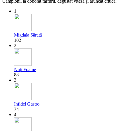
Campionii la doborât farfurii, degustat viteză și aruncat critică.
1.
Migdala Sărată
102
2.
Nuți Foame
88
3.
Infidel Gastro
74
4.