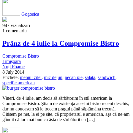
Gogoșica
947 vizualizări
1 comentariu
Prânz de 4 iulie la Compromise Bistro
Compromise Bistro
Timișoara
Nuți Foame
8 July 2014
Etichete:
meniul zilei
,
mic dejun
,
pecan pie
,
salata
,
sandwich
,
specific american
Vineri, de 4 iulie, am decis să sărbătorim în stil american la
Compromise Bistro. Știam de existența acestui bistro recent deschis,
dar nu apucasem să le trecem pragul până săptămâna trecută.
Citisem pe net, la ei pe site, că proprietarul e american, așa că ne-am
gândit că loc mai bun ca ăsta de sărbătorit cu […]