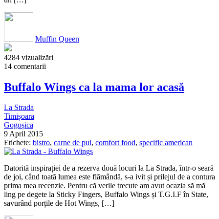
Muffin Queen
4284 vizualizări
14 comentarii
Buffalo Wings ca la mama lor acasă
La Strada
Timișoara
Gogoșica
9 April 2015
Etichete:
bistro
,
carne de pui
,
comfort food
,
specific american
Datorită inspirației de a rezerva două locuri la La Strada, într-o seară
de joi, când toată lumea este flămândă, s-a ivit și prilejul de a contura
prima mea recenzie. Pentru că verile trecute am avut ocazia să mă
ling pe degete la Sticky Fingers, Buffalo Wings și T.G.I.F în State,
savurând porțile de Hot Wings, […]