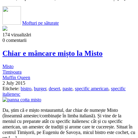
Mofturi pe săturate
174 vizualizări
0 comentarii
Chiar e mâncare mișto la Misto
Misto
Timișoara
Muffin Queen
2 July 2015
Etichete:
bistro
,
burger
,
desert
,
paste
,
specific american
,
specific
italienesc
Da, știm că e mișto restaurantul, dar chiar de numește Misto
(înseamnă amestec/combinație în limba italiană). Și vine de la
meniul cu preparate atât cu specific italienesc cât și cu specific
american, un amestec de tradiții și arome care te cucerește. Situat în
centrul Timișorii, pe Eugeniu de Savoya, micul bistro este cochet, cu
un […]