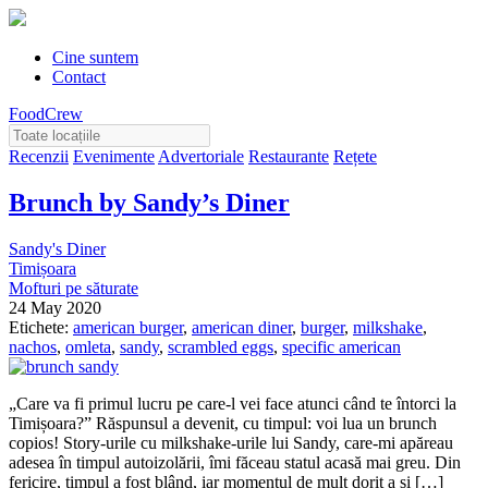
Cine suntem
Contact
FoodCrew
Recenzii
Evenimente
Advertoriale
Restaurante
Rețete
Brunch by Sandy’s Diner
Sandy's Diner
Timișoara
Mofturi pe săturate
24 May 2020
Etichete:
american burger
,
american diner
,
burger
,
milkshake
,
nachos
,
omleta
,
sandy
,
scrambled eggs
,
specific american
„Care va fi primul lucru pe care-l vei face atunci când te întorci la
Timișoara?” Răspunsul a devenit, cu timpul: voi lua un brunch
copios! Story-urile cu milkshake-urile lui Sandy, care-mi apăreau
adesea în timpul autoizolării, îmi făceau statul acasă mai greu. Din
fericire, timpul a fost blând, iar momentul de mult dorit a și […]