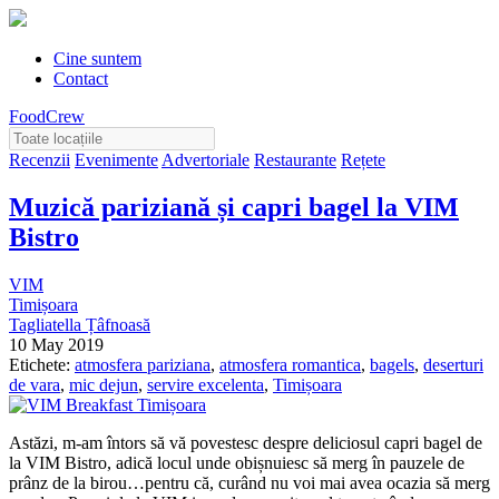
Cine suntem
Contact
FoodCrew
Recenzii
Evenimente
Advertoriale
Restaurante
Rețete
Muzică pariziană și capri bagel la VIM
Bistro
VIM
Timișoara
Tagliatella Țâfnoasă
10 May 2019
Etichete:
atmosfera pariziana
,
atmosfera romantica
,
bagels
,
deserturi
de vara
,
mic dejun
,
servire excelenta
,
Timișoara
Astăzi, m-am întors să vă povestesc despre deliciosul capri bagel de
la VIM Bistro, adică locul unde obișnuiesc să merg în pauzele de
prânz de la birou…pentru că, curând nu voi mai avea ocazia să merg