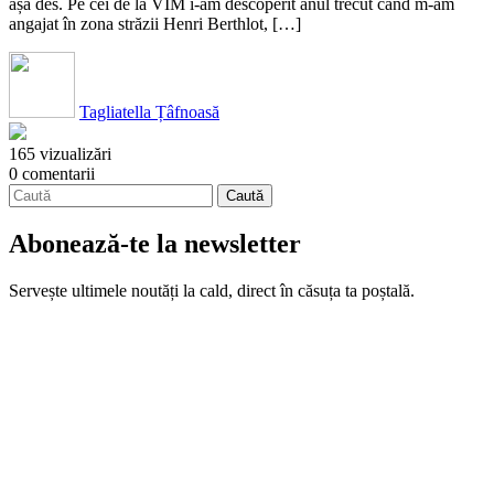
așa des. Pe cei de la VIM i-am descoperit anul trecut când m-am
angajat în zona străzii Henri Berthlot, […]
Tagliatella Țâfnoasă
165 vizualizări
0 comentarii
Abonează-te la newsletter
Servește ultimele noutăți la cald, direct în căsuța ta poștală.