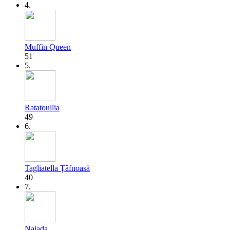
4.
Muffin Queen
51
5.
Ratatoullia
49
6.
Tagliatella Țâfnoasă
40
7.
Naiada