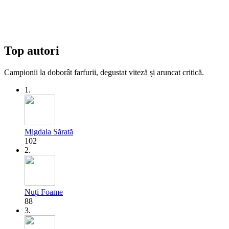
Top autori
Campionii la doborât farfurii, degustat viteză și aruncat critică.
1.
Migdala Sărată
102
2.
Nuți Foame
88
3.