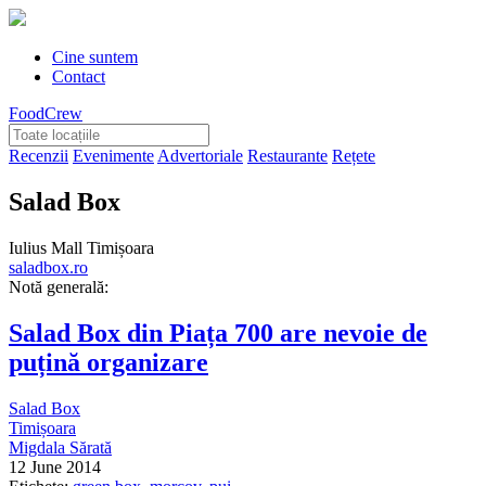
Cine suntem
Contact
FoodCrew
Recenzii
Evenimente
Advertoriale
Restaurante
Rețete
Salad Box
Iulius Mall Timișoara
saladbox.ro
Notă generală:
Salad Box din Piața 700 are nevoie de
puțină organizare
Salad Box
Timișoara
Migdala Sărată
12 June 2014