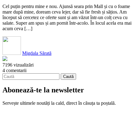
Cel puțin pentru mine e nou. Ajunsă seara prin Mall și cu o foame
mare după mine, doream ceva lejer, dar să fie fresh și sățios. Am
început să cercetez ce oferte sunt și am văzut într-un colț ceva cu
salate. Super am spus și am pornit într-acolo. În locul acela era mai
acum ceva […]
Migdala Sărată
7196 vizualizări
4 comentarii
Abonează-te la newsletter
Servește ultimele noutăți la cald, direct în căsuța ta poștală.