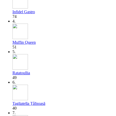
Infidel Gastro
74
4.
Muffin Queen
51
5.
Ratatoullia
49
6.
Tagliatella Țâfnoasă
40
7.