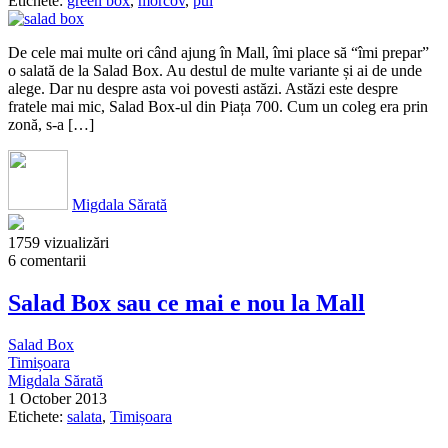
Etichete:
green box
,
morcov
,
pui
De cele mai multe ori când ajung în Mall, îmi place să “îmi prepar”
o salată de la Salad Box. Au destul de multe variante și ai de unde
alege. Dar nu despre asta voi povesti astăzi. Astăzi este despre
fratele mai mic, Salad Box-ul din Piața 700. Cum un coleg era prin
zonă, s-a […]
Migdala Sărată
1759 vizualizări
6 comentarii
Salad Box sau ce mai e nou la Mall
Salad Box
Timișoara
Migdala Sărată
1 October 2013
Etichete:
salata
,
Timișoara