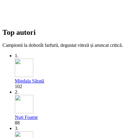
Top autori
Campionii la doborât farfurii, degustat viteză și aruncat critică.
1.
Migdala Sărată
102
2.
Nuți Foame
88
3.