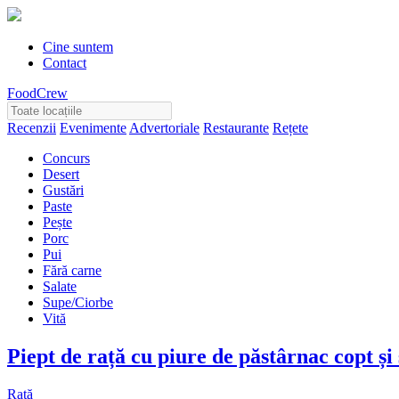
Cine suntem
Contact
FoodCrew
Recenzii
Evenimente
Advertoriale
Restaurante
Rețete
Concurs
Desert
Gustări
Paste
Pește
Porc
Pui
Fără carne
Salate
Supe/Ciorbe
Vită
Piept de rață cu piure de păstârnac copt și
Rață