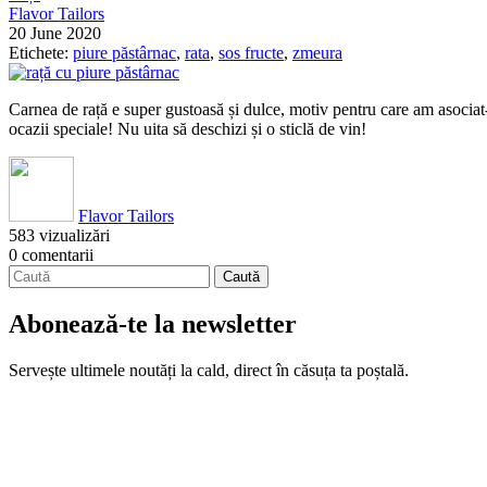
Flavor Tailors
20 June 2020
Etichete:
piure păstârnac
,
rata
,
sos fructe
,
zmeura
Carnea de rață e super gustoasă și dulce, motiv pentru care am asociat-
ocazii speciale! Nu uita să deschizi și o sticlă de vin!
Flavor Tailors
583 vizualizări
0 comentarii
Abonează-te la newsletter
Servește ultimele noutăți la cald, direct în căsuța ta poștală.