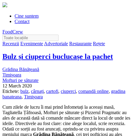
Cine suntem
Contact
FoodCrew
Recenzii
Evenimente
Advertoriale
Restaurante
Rețete
Bulz și ciuperci buclucașe la pachet
Grădina Bănățeană
Timișoara
Mofturi pe săturate
12 March 2020
Etichete:
bulz
,
cârnați
,
cartofi
,
ciuperci
,
comandă online
,
gradina
banateana
,
Timișoara
Cum zilele de lucru îi mai prind înfometați la aceeași masă,
Tagliatella Țâfnoasă, Mofturi pe săturate și Pizzerul Pragmatic au
ales de această dată să comande mâncare direct la locul de unde ies
ideile. Directivele au fost clare: cine alege localul, scrie recenzia.
Odată ce sorții au fost aruncați, oprindu-se cu privirea asupra
meniului marca
Grădina Bănățeană
, cei trei pofticioși au ales