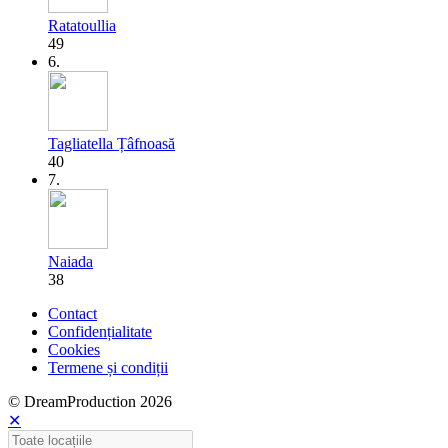
Ratatoullia
49
6.
Tagliatella Țâfnoasă
40
7.
Naiada
38
Contact
Confidențialitate
Cookies
Termene și condiții
© DreamProduction 2026
✕