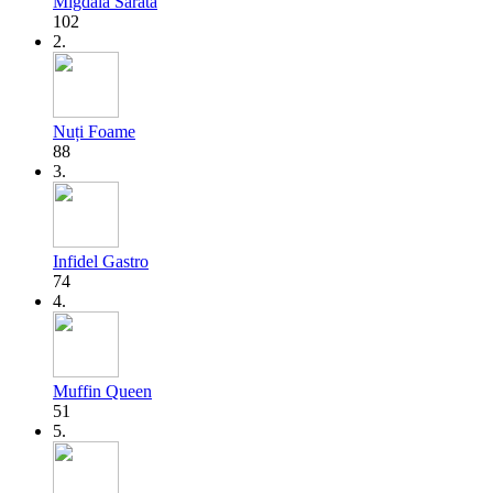
Migdala Sărată
102
2.
Nuți Foame
88
3.
Infidel Gastro
74
4.
Muffin Queen
51
5.