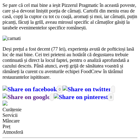
Se pare că cel mai bine a ieșit Pizzerul Pragmatic în această poveste,
care și-a devorat liniștit porția de cârnați. Cartofii din meniu erau de
casă, copți la cuptor cu tot cu coajă, aromați și moi, iar cârnații, puțin
picanți, făcuți la grill, aveau mirosul specific al cârnaților găsiți la
tarabele evenimentelor specifice românești.
Deși prețul a fost decent (77 lei), experiența avută de pofticioși lasă
loc de mai bine. Cei trei prieteni au hotărât că degustarea trebuie
continuată și direct la locul faptei, pentru o analiză aprofundată a
cazului descris. Până atunci, aveți grijă de sănătatea voastră și
rămâneți la curent cu aventurile echipei FoodCrew în tărâmul
restaurantelor ispititoare.
0
0
Curățenie
Servicii
Mâncare
Preț
Atmosferă