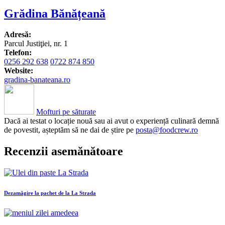
Grădina Bănățeană
Adresă:
Parcul Justiţiei, nr. 1
Telefon:
0256 292 638
0722 874 850
Website:
gradina-banateana.ro
Mofturi pe săturate
Dacă ai testat o locație nouă sau ai avut o experiență culinară demnă
de povestit, așteptăm să ne dai de știre pe
posta@foodcrew.ro
Recenzii asemănătoare
Dezamăgire la pachet de la La Strada