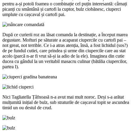
pentru a-și potoli foamea o combinație cel puțin interesantă: cârnați
picanți cu smântână și cartofi la cuptor, bulz ciobănesc, ciuperci
umplute cu cașcaval și cartofi pai.
După ce curierii roz au lăsat comanda la destinație, a început marea
degustare. Mofturi pe săturate a acaparat ciupercile cu cartofi pai –
not great, not terrible. Ce i-a atras atenția, însă, a fost lichidul (sos?)
de pe fundul cutiei, care prindea și urme din ciupercile care au stat
acolo (parcă n-ar fi vrut să-și ia adio de la ele). Imaginea din cutie
ducea cu gândul la un veritabil masacru culinar (bătălia ciupercilor,
partea I).
Nici Tagliatella Țâfnoasă n-a avut mai mult noroc. Deși s-a arătat
mulțumită inițial de bulz, sub straturile de cașcaval topit se ascundea
timid un ou destul de crud.