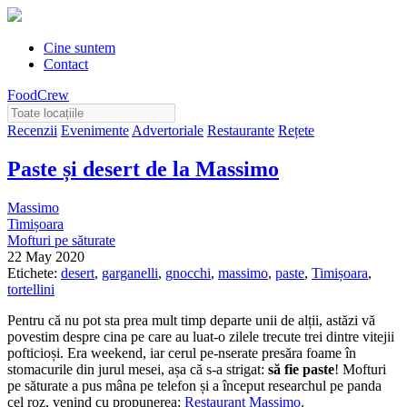
Cine suntem
Contact
FoodCrew
Recenzii
Evenimente
Advertoriale
Restaurante
Rețete
Paste și desert de la Massimo
Massimo
Timișoara
Mofturi pe săturate
22 May 2020
Etichete:
desert
,
garganelli
,
gnocchi
,
massimo
,
paste
,
Timișoara
,
tortellini
Pentru că nu pot sta prea mult timp departe unii de alții, astăzi vă
povestim despre cina pe care au luat-o zilele trecute trei dintre vitejii
pofticioși. Era weekend, iar cerul pe-nserate presăra foame în
stomacurile din jurul mesei, așa că s-a strigat:
să fie paste
! Mofturi
pe săturate a pus mâna pe telefon și a început researchul pe panda
cel roz, venind cu propunerea:
Restaurant Massimo
.