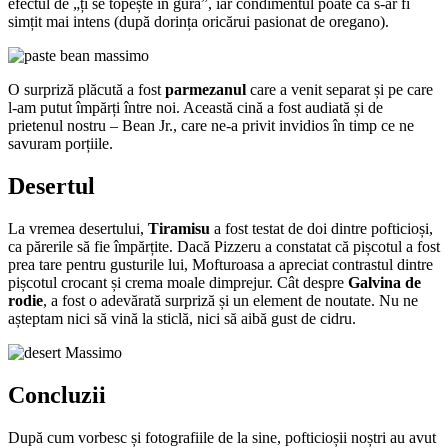
efectul de „ți se topește în gură”, iar condimentul poate că s-ar fi
simțit mai intens (după dorința oricărui pasionat de oregano).
O surpriză plăcută a fost
parmezanul
care a venit separat și pe care
l-am putut împărți între noi. Această cină a fost audiată și de
prietenul nostru – Bean Jr., care ne-a privit invidios în timp ce ne
savuram porțiile.
Desertul
La vremea desertului,
Tiramisu
a fost testat de doi dintre pofticioși,
ca părerile să fie împărțite. Dacă Pizzeru a constatat că pișcotul a fost
prea tare pentru gusturile lui, Mofturoasa a apreciat contrastul dintre
pișcotul crocant și crema moale dimprejur. Cât despre
Galvina de
rodie
, a fost o adevărată surpriză și un element de noutate. Nu ne
așteptam nici să vină la sticlă, nici să aibă gust de cidru.
Concluzii
După cum vorbesc și fotografiile de la sine, pofticioșii noștri au avut