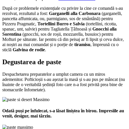
După ce problemele existențiale cu privire la cine ce comandă s-au
rezolvat, rezultatul a fost:
Garganelli alla Carbonara
(garganelli,
pancetta affumicata, ou, parmigiano, sos de smântână) pentru
Pizzeru Pragmatic,
Tortellini Burro e Salvia
(tortellini, ricotta,
spanac, unt, salvie) pentru Tagliatella Țâfnoasă și
Gnocchi alla
Sorentina
(gnocchi, sos de roșii, mozzarella, busuioc) pentru
Mofturi pe săturate. Iar pentru că din peisaj ar fi lipsit și ceva dulce,
ai noștri au mai comandat și o porție de
tiramisu
, împreună cu o
sticlă
Galvina de rodie
.
Degustarea de paste
Despachetarea preparatelor a umplut camera cu un miros
ademenitor. Pofticioșii s-au așezat la masă și s-au pus pe mâncat (nu
înainte de o veritabilă ședință foto care n-a fost privită prea bine de
stomacurile înfometate).
Odată puși pe înfulecat, s-a lăsat liniștea în birou. Impresiile au
venit, desigur, mai târziu.