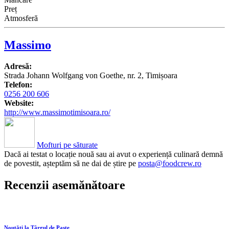
Preț
Atmosferă
Massimo
Adresă:
Strada Johann Wolfgang von Goethe, nr. 2, Timișoara
Telefon:
0256 200 606
Website:
http://www.massimotimisoara.ro/
Mofturi pe săturate
Dacă ai testat o locație nouă sau ai avut o experiență culinară demnă
de povestit, așteptăm să ne dai de știre pe
posta@foodcrew.ro
Recenzii asemănătoare
Noutăţi la Târgul de Paşte