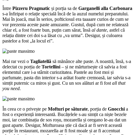
Între
Pizzeru Pragmatic
și porția sa de
Garganelli alla Carbonara
s-a înfiripat o relație specială încă de la auzul numelui preparatului.
Mai în joacă, mai în serios, pofticiosul era taaaare curios de cum se
vor prezenta aceste paste amuzante. Gustul, după cum ne relatează
chiar el, a fost foarte bun, puțin cam sărat, însă
al dante
, astfel că
relația dintre cei doi s-a lăsat cu „va urma”. Desigur, și culoarea
pastelor a fost „la locul ei”.
Mai rar vezi o
Tagliatellă
să mănânce alte paste. A noastră, însă, s-a
delectat cu porția de
Tortellini
– și ne mărturisește că salvia a fost
elementul care i-a stârnit curiozitatea. Pastele au fost moi și
parfumate, pasta din interior s-a arătat foarte cremoasă, iar salvia s-a
simțit puternic ca miros și gust. Cu un sos alături ar fi fost
all that
you need
.
În ceea ce o privește pe
Mofturi pe săturate
, porția de
Gnocchi
a
fost o experiență interesantă. Bucățelele s-au simțit ca niște bezele
moi, iar combinația de sos roșu, mozarella și oregano le-au dat un
gust aparte. Desigur, Mofturoasa știe că dacă ar fi servit această
porție în restaurant, mozarella ar fi fost moale și ar fi accentuat