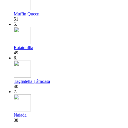
Muffin Queen
51
5.
Ratatoullia
49
6.
Tagliatella Țâfnoasă
40
7.
Naiada
38