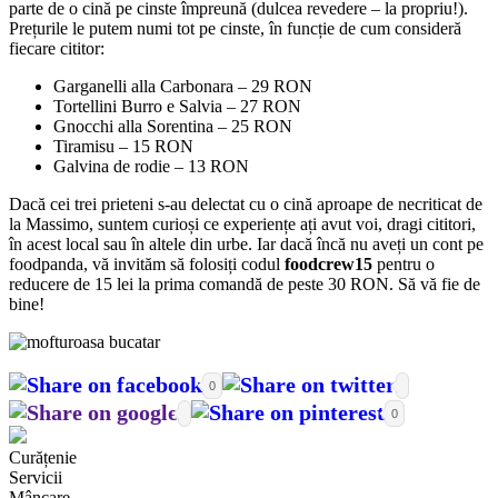
parte de o cină pe cinste împreună (dulcea revedere – la propriu!).
Prețurile le putem numi tot pe cinste, în funcție de cum consideră
fiecare cititor:
Garganelli alla Carbonara – 29 RON
Tortellini Burro e Salvia – 27 RON
Gnocchi alla Sorentina – 25 RON
Tiramisu – 15 RON
Galvina de rodie – 13 RON
Dacă cei trei prieteni s-au delectat cu o cină aproape de necriticat de
la Massimo, suntem curioși ce experiențe ați avut voi, dragi cititori,
în acest local sau în altele din urbe. Iar dacă încă nu aveți un cont pe
foodpanda, vă invităm să folosiți codul
foodcrew15
pentru o
reducere de 15 lei la prima comandă de peste 30 RON. Să vă fie de
bine!
0
0
Curățenie
Servicii
Mâncare