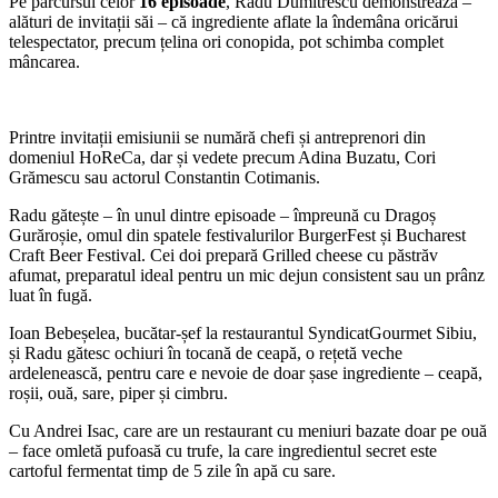
Pe parcursul celor
16 episoade
, Radu Dumitrescu demonstrează –
alături de invitații săi – că ingrediente aflate la îndemâna oricărui
telespectator, precum țelina ori conopida, pot schimba complet
mâncarea.
Printre invitații emisiunii se numără chefi și antreprenori din
domeniul HoReCa, dar și vedete precum Adina Buzatu, Cori
Grămescu sau actorul Constantin Cotimanis.
Radu gătește – în unul dintre episoade – împreună cu Dragoș
Gurăroșie, omul din spatele festivalurilor BurgerFest și Bucharest
Craft Beer Festival. Cei doi prepară Grilled cheese cu păstrăv
afumat, preparatul ideal pentru un mic dejun consistent sau un prânz
luat în fugă.
Ioan Bebeșelea, bucătar-șef la restaurantul SyndicatGourmet Sibiu,
și Radu gătesc ochiuri în tocană de ceapă, o rețetă veche
ardelenească, pentru care e nevoie de doar șase ingrediente – ceapă,
roșii, ouă, sare, piper și cimbru.
Cu Andrei Isac, care are un restaurant cu meniuri bazate doar pe ouă
– face omletă pufoasă cu trufe, la care ingredientul secret este
cartoful fermentat timp de 5 zile în apă cu sare.