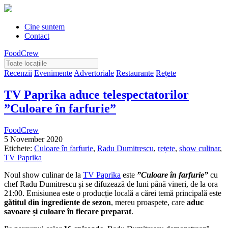
Cine suntem
Contact
FoodCrew
Recenzii
Evenimente
Advertoriale
Restaurante
Rețete
TV Paprika aduce telespectatorilor
”Culoare în farfurie”
FoodCrew
5 November 2020
Etichete:
Culoare în farfurie
,
Radu Dumitrescu
,
rețete
,
show culinar
,
TV Paprika
Noul show culinar de la
TV Paprika
este
”Culoare în farfurie”
cu
chef Radu Dumitrescu și se difuzează de luni până vineri, de la ora
21:00. Emisiunea este o producție locală a cărei temă principală este
gătitul din ingrediente de sezon
, mereu proaspete, care
aduc
savoare și culoare în fiecare preparat
.