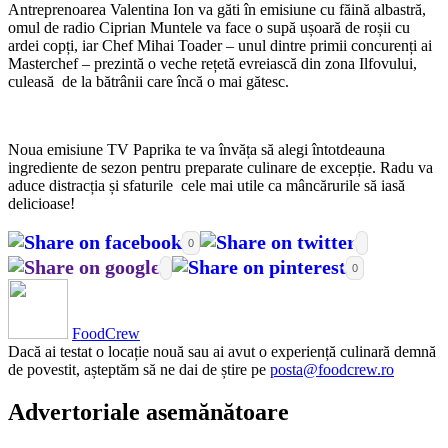
Antreprenoarea Valentina Ion va găti în emisiune cu făină albastră,
omul de radio Ciprian Muntele va face o supă ușoară de roșii cu
ardei copți, iar Chef Mihai Toader – unul dintre primii concurenți ai
Masterchef – prezintă o veche rețetă evreiască din zona Ilfovului,
culeasă de la bătrânii care încă o mai gătesc.
Noua emisiune TV Paprika te va învăța să alegi întotdeauna
ingrediente de sezon pentru preparate culinare de excepție. Radu va
aduce distracția și sfaturile cele mai utile ca mâncărurile să iasă
delicioase!
0
0
FoodCrew
Dacă ai testat o locație nouă sau ai avut o experiență culinară demnă
de povestit, așteptăm să ne dai de știre pe
posta@foodcrew.ro
Advertoriale asemănătoare