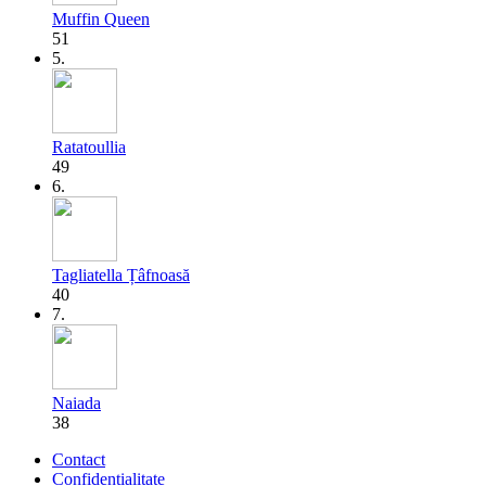
Muffin Queen
51
5.
Ratatoullia
49
6.
Tagliatella Țâfnoasă
40
7.
Naiada
38
Contact
Confidențialitate