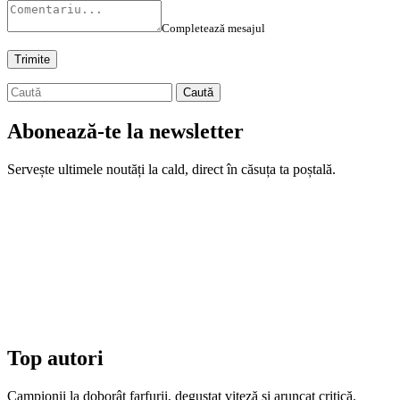
Completează mesajul
Abonează-te la newsletter
Servește ultimele noutăți la cald, direct în căsuța ta poștală.
Top autori
Campionii la doborât farfurii, degustat viteză și aruncat critică.