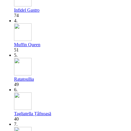
Infidel Gastro
74
4.
Muffin Queen
51
5.
Ratatoullia
49
6.
Tagliatella Țâfnoasă
40
7.