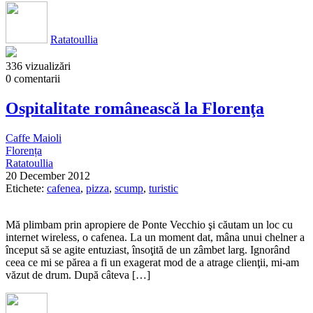
Ratatoullia
336 vizualizări
0 comentarii
Ospitalitate românească la Florenţa
Caffe Maioli
Florența
Ratatoullia
20 December 2012
Etichete:
cafenea
,
pizza
,
scump
,
turistic
Mă plimbam prin apropiere de Ponte Vecchio şi căutam un loc cu
internet wireless, o cafenea. La un moment dat, mâna unui chelner a
început să se agite entuziast, însoţită de un zâmbet larg. Ignorând
ceea ce mi se părea a fi un exagerat mod de a atrage clienţii, mi-am
văzut de drum. După câteva […]