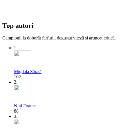
Top autori
Campionii la doborât farfurii, degustat viteză și aruncat critică.
1.
Migdala Sărată
102
2.
Nuți Foame
88
3.