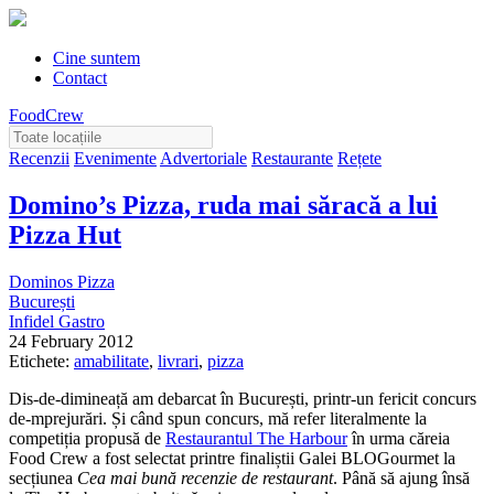
Cine suntem
Contact
FoodCrew
Recenzii
Evenimente
Advertoriale
Restaurante
Rețete
Domino’s Pizza, ruda mai săracă a lui
Pizza Hut
Dominos Pizza
București
Infidel Gastro
24 February 2012
Etichete:
amabilitate
,
livrari
,
pizza
Dis-de-dimineață am debarcat în București, printr-un fericit concurs
de-mprejurări. Și când spun concurs, mă refer literalmente la
competiția propusă de
Restaurantul The Harbour
în urma căreia
Food Crew a fost selectat printre finaliștii Galei BLOGourmet la
secțiunea
Cea mai bună recenzie de restaurant
. Până să ajung însă