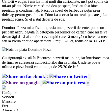
Cartofii wedges i-am luat mai mult din curiozitate, însă pot spune că
mi-au plăcut. Nimic care să mă dea pe spate, însă au fost bine
pregătiți și condimentați. Păcat de sosul de barbeque puțin prea
dulceag pentru gustul meu. Dino i-a asortat la un steak pe care și l-a
pregătit acasă. Și el a stat departe de sos.
Dominos Pizza mi-a lăsat impresia unei pizzerii decente, poate un
pic cam aspru băgată în categoria pizzeriilor de cartier, care nu te va
dezamăgi dacă ai chef de ceva rapid care să meargă cu berea la meci
sau la vreun chef de apartament. Preţul: 24 lei, redus de la 34.50 lei.
Cu siguranță există în București pizzerii mai bune, iar întrebarea mea
de final se adresează cunoscătorilor din capitală: Unde se poate
mânca o pizza bună cu un buget de 25-30 de lei?
0
0
Curățenie
Servicii
Mâncare
Preț
Atmosferă