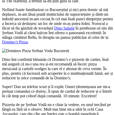
la The Harbour, a trebuit să-mi pun gura la cale.
Nefiind foarte familiarizat cu Bucureștiul și nici prea dornic să mă
deplasez, m-am lăsat pradă instinctului de supraviețuire și dintr-un
imbold ancestral m-am cocoaț în cel mai înalt punct dimprejur pentru
a încerca să deslușesc un loc de unde m-aș putea hrăni. Norocul a
făcut să fiu găzduit de tovarășul
Dino Salami
în penthouse-ul său din
Șerban Vodă al cărui balcon îmi oferea o panoramă excelentă: în
stânga cimitirul Bellu, în dreapta un panou publicitar al celor de la
Domino’s Pizza
.
Dino îmi confirmă bănuiala că Domino’s e pizzerie de cartier, însă
mă asigură că nu-i una rea și-mi recomandă să încerc pizza
mexicană și cartofii wedges la care el e abonat de ceva vreme. În
plus, pentru că lucrează sub acoperire la o multinațională faină, are și
reducere la orice comandă de la Domino’s.
Super! Dau un telefon scurt și îi explic Oanei (domnișoara are mi-a
preluat comanda) ce doresc, îi spun de cardul de reducere și o întreb
în cât timp pot coborî după comandă. 10 minute. Excelent!
Pizzeria de pe Șerban Vodă nu e chiar la vedere, eu unul trecând pe
lângă ea fără să o observ. Mult mai bine mi-a sărit în ochi Casa
Arcașului, care din câte am înțeles este o bombă manelistică.