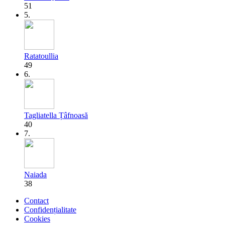
51
5.
Ratatoullia
49
6.
Tagliatella Țâfnoasă
40
7.
Naiada
38
Contact
Confidențialitate
Cookies