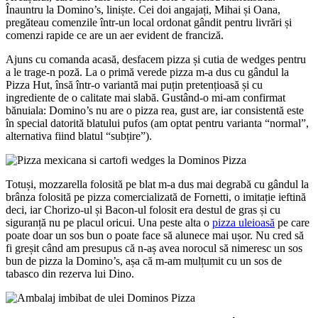
Înauntru la Domino’s, liniște. Cei doi angajați, Mihai și Oana,
pregăteau comenzile într-un local ordonat gândit pentru livrări și
comenzi rapide ce are un aer evident de franciză.
Ajuns cu comanda acasă, desfacem pizza și cutia de wedges pentru
a le trage-n poză. La o primă verede pizza m-a dus cu gândul la
Pizza Hut, însă într-o variantă mai puțin pretențioasă și cu
ingrediente de o calitate mai slabă. Gustând-o mi-am confirmat
bănuiala: Domino’s nu are o pizza rea, gust are, iar consistentă este
în special datorită blatului pufos (am optat pentru varianta “normal”,
alternativa fiind blatul “subțire”).
Totuși, mozzarella folosită pe blat m-a dus mai degrabă cu gândul la
brânza folosită pe pizza comercializată de Fornetti, o imitație ieftină
deci, iar Chorizo-ul și Bacon-ul folosit era destul de gras și cu
siguranță nu pe placul oricui. Una peste alta o
pizza uleioasă
pe care
poate doar un sos bun o poate face să alunece mai ușor. Nu cred să
fi greșit când am presupus că n-aș avea norocul să nimeresc un sos
bun de pizza la Domino’s, așa că m-am mulțumit cu un sos de
tabasco din rezerva lui Dino.