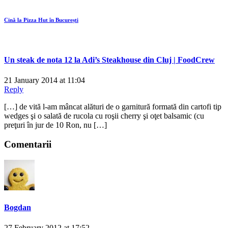
Cină la Pizza Hut în București
Un steak de nota 12 la Adi’s Steakhouse din Cluj | FoodCrew
21 January 2014 at 11:04
Reply
[…] de vită l-am mâncat alături de o garnitură formată din cartofi tip
wedges şi o salată de rucola cu roşii cherry şi oţet balsamic (cu
preţuri în jur de 10 Ron, nu […]
Comentarii
Bogdan
27 February 2012 at 17:52