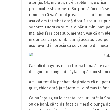
atenţia. Ok, murată, nu-i problemă, e oricum 
prea multe shaormerii. Surprinsă fiind că se 
temeam că va fi totul prea sec, cu atât mai m
aşa că am întrebat dacă doar 2 sosuri se pun
separat. Lucru care mi s-a părut minunat, pe
mai ales fără cost suplimentar. Aşa că am ale
maioneză cu porumb, bun şi acesta. Deşi pe me
uşor având impresia că se va pune din fiecar
Cartofii din gyros nu au forma banală de cart
desigur, tot congelaţi. Pyta, după cum ştiam 
Am luat totul la pachet, deşi ştiam că nu po
gust, chiar dacă jumătate mi-a rămas în final
Ce nu înţeleg eu la aceste localuri, atât la S
50 de bani, când de fapt primeşti o pungă 