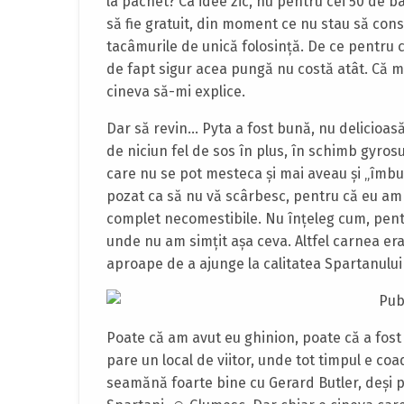
la pachet? Ca idee zic, nu pentru cei 50 de b
să fie gratuit, din moment ce nu stau să consu
tacâmurile de unică folosinţă. De ce pentru 
de fapt sigur acea pungă nu costă atât. Că mi
cineva să-mi explice.
Dar să revin… Pyta a fost bună, nu delicioas
de niciun fel de sos în plus, în schimb gyrosul
care nu se pot mesteca şi mai aveau şi „îmbun
pozat ca să nu vă scârbesc, pentru că eu am f
complet necomestibile. Nu înţeleg cum, pentr
unde nu am simţit aşa ceva. Altfel carnea era b
aproape de a ajunge la calitatea Spartanului d
Poate că am avut eu ghinion, poate că a fost
pare un local de viitor, unde tot timpul e co
seamănă foarte bine cu Gerard Butler, deşi pare