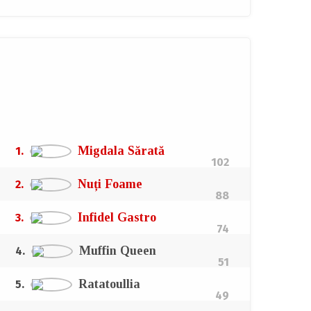
Top autori
Campionii la doborât farfurii, degustat viteză și aruncat
critică.
Migdala Sărată
1.
102
Nuți Foame
2.
88
Infidel Gastro
3.
74
Muffin Queen
4.
51
Ratatoullia
5.
49