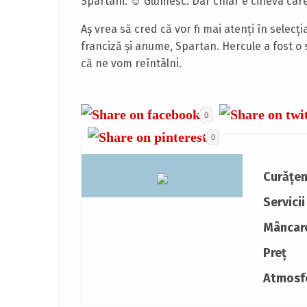
Spartani. ☺ Glumesc. Dar chiar e cineva ca
Aş vrea să cred că vor fi mai atenţi în selecţi
franciză şi anume, Spartan. Hercule a fost o
că ne vom reîntâlni.
0
0
Curățen
Servicii
Mâncar
Preț
Atmosf