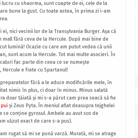
şi lucru cu shaorma, sunt coapte de ei, cele de la
tare bune la gust. Cu toate astea, în prima zi i-am
rea.
ei, nici vecinii lor de la Transylvania Burger. Aşa că
n mall fără ceva de la Hercule. După mai bine de
cut lumină! Ocazie cu care am putut vedea că unii
an, sunt acum la Hercule. Tot mai multe asocieri. În
caluri fac parte din ceea ce se numeşte
, Hercule e frate cu Spartanul!
preparatelor fără a le aduce modificările mele, în
tat nimic în plus, ci doar în minus. Minus salată
ra doar tăiată şi mi s-a părut cam prea seacă să fie
 pui
şi Zeus Pyta. În meniul aflat deasupra tejghelei
ie ce conţine gyrosul. Ambele au avut sos de
am văzut exact de care s-a pus).
 am rugat să mi se pună varză. Murată, mi se atrage