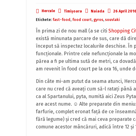
Hercule
Timișoara
26 April 201
Naiada
Etichete:
fast-food
,
food court
,
gyros
,
souvlaki
În prima zi de nou mall (a se citi
Shopping Ci
există minunata parcare de sus, care dă dire
început să inspectez localurile deschise. În
funcţionale. Printre cele nefuncţionale la mo
părea a fi pe ultima sută de metri, ca dovad
am revenit în food court pe la ora 16, unde d
Din câte mi-am putut da seama atunci, Hercul
care nu cred că aveaţi cum să-l rataţi până 
ca al Spartanului, pyta, numită aici Zeus Pyta
are acest nume. ☺ Alte preparate din meniu:
farfurie, complet eronat faţă de ce înseamnă 
fără legume) şi cred că mai ceva preparate c
comune acestor mâncăruri, adică între 12 şi 1