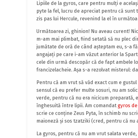
Lipiile de la gyros, care pentru mulţi e acela
pyte la fel, lucru de apreciat pentru că sunt 
zis pas lui Hercule, revenind la el în următoa
Următoarea zi, ghinion! Nu aveau curent! Nici 
m-am mai plimbat, fiind setată să nu plec di
jumătate de oră de când aşteptam eu, s-a fă
angajaţi pe care i-am văzut anterior la Spart
cele din urmă descopăr că de fapt ambele lo
francizelacheie. Aşa s-a rezolvat misterul: da
Pentru că am vrut să văd exact cum e gustul 
sensul că eu prefer multe sosuri, nu am solici
verde, pentru că nu era nicicum preparată, e
înghesuită între lipii. Am comandat
gyros de
scrie ce conţine Zeus Pyta, în schimb nu scr
maioneză şi sos tzatziki (cred, pentru că nu 
La gyros, pentru că nu am vrut salata verde,