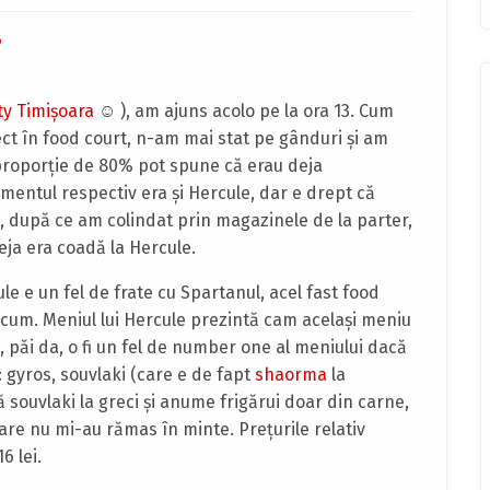
6
ty Timişoara
☺ ), am ajuns acolo pe la ora 13. Cum
ct în food court, n-am mai stat pe gânduri şi am
 proporţie de 80% pot spune că erau deja
mentul respectiv era şi Hercule, dar e drept că
ă, după ce am colindat prin magazinele de la parter,
eja era coadă la Hercule.
e e un fel de frate cu Spartanul, acel fast food
acum. Meniul lui Hercule prezintă cam acelaşi meniu
, păi da, o fi un fel de number one al meniului dacă
 gyros, souvlaki (care e de fapt
shaorma
la
souvlaki la greci şi anume frigărui doar din carne,
are nu mi-au rămas în minte. Preţurile relativ
6 lei.