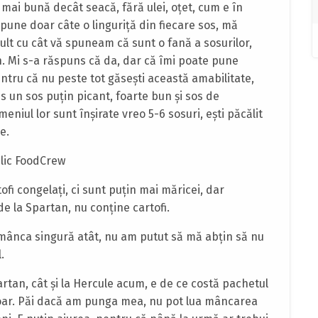
mai bună decât seacă, fără ulei, oţet, cum e în
pune doar câte o linguriţă din fiecare sos, mă
ult cu cât vă spuneam că sunt o fană a sosurilor,
. Mi s-a răspuns că da, dar că îmi poate pune
ntru că nu peste tot găseşti această amabilitate,
s un sos puţin picant, foarte bun şi sos de
niul lor sunt înşirate vreo 5-6 sosuri, eşti păcălit
e.
ofi congelaţi, ci sunt puţin mai măricei, dar
de la Spartan, nu conţine cartofi.
t mânca singură atât, nu am putut să mă abţin să nu
.
partan, cât şi la Hercule acum, e de ce costă pachetul
doar. Păi dacă am punga mea, nu pot lua mâncarea