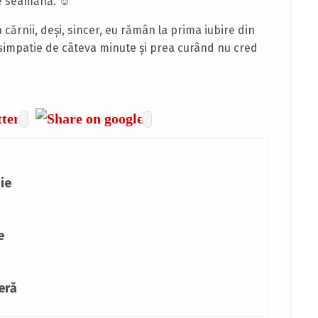
re seamănă. ☺
a cărnii, deşi, sincer, eu rămân la prima iubire din
 simpatie de câteva minute şi prea curând nu cred
ie
e
eră