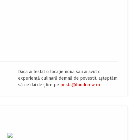
Dacă ai testat o locație nouă sau ai avut o
experiență culinară demnă de povestit, așteptăm
să ne dai de știre pe
posta@foodcrew.ro