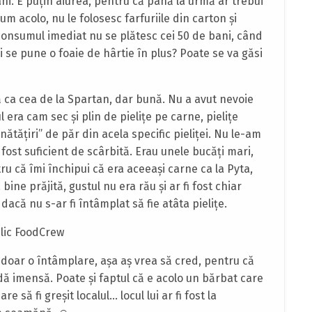
ani. E puţin aiurea, pentru că până la urmă ar trebui
m acolo, nu le folosesc farfuriile din carton şi
consumul imediat nu se plătesc cei 50 de bani, când
 se pune o foaie de hârtie în plus? Poate se va găsi
ă ca cea de la Spartan, dar bună. Nu a avut nevoie
 era cam sec şi plin de pieliţe pe carne, pieliţe
ătăţiri” de păr din acela specific pieliţei. Nu le-am
ost suficient de scârbită. Erau unele bucăţi mari,
u că îmi închipui că era aceeaşi carne ca la Pyta,
ine prăjită, gustul nu era rău şi ar fi fost chiar
acă nu s-ar fi întâmplat să fie atâta pieliţe.
 doar o întâmplare, aşa aş vrea să cred, pentru că
adă imensă. Poate şi faptul că e acolo un bărbat care
 să fi greşit localul… locul lui ar fi fost la