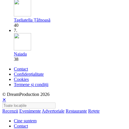
Tagliatella Țâfnoasă
40
7.
Naiada
38
Contact
Confidențialitate
Cookies
Termene și condiții
© DreamProduction 2026
✕
Recenzii
Evenimente
Advertoriale
Restaurante
Rețete
Cine suntem
Contact