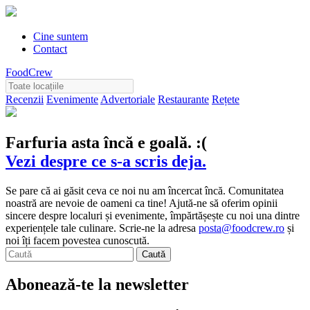
Cine suntem
Contact
FoodCrew
Recenzii
Evenimente
Advertoriale
Restaurante
Rețete
Farfuria asta încă e goală. :(
Vezi despre ce s-a scris deja.
Se pare că ai găsit ceva ce noi nu am încercat încă. Comunitatea
noastră are nevoie de oameni ca tine! Ajută-ne să oferim opinii
sincere despre localuri și evenimente, împărtășește cu noi una dintre
experiențele tale culinare. Scrie-ne la adresa
posta@foodcrew.ro
și
noi îți facem povestea cunoscută.
Abonează-te la newsletter