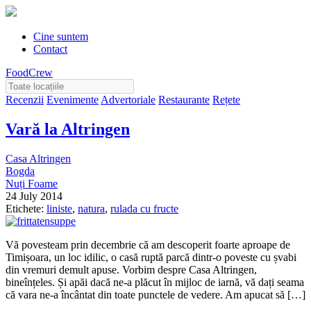
Cine suntem
Contact
FoodCrew
Recenzii
Evenimente
Advertoriale
Restaurante
Rețete
Vară la Altringen
Casa Altringen
Bogda
Nuți Foame
24 July 2014
Etichete:
liniste
,
natura
,
rulada cu fructe
Vă povesteam prin decembrie că am descoperit foarte aproape de
Timișoara, un loc idilic, o casă ruptă parcă dintr-o poveste cu șvabi
din vremuri demult apuse. Vorbim despre Casa Altringen,
bineînțeles. Și apăi dacă ne-a plăcut în mijloc de iarnă, vă dați seama
că vara ne-a încântat din toate punctele de vedere. Am apucat să […]