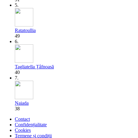
5.
Ratatoullia
49
6.
Tagliatella Țâfnoasă
40
7.
Naiada
38
Contact
Confidențialitate
Cookies
Termene și condiții