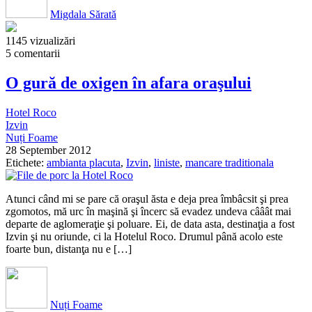
Migdala Sărată
1145 vizualizări
5 comentarii
O gură de oxigen în afara oraşului
Hotel Roco
Izvin
Nuți Foame
28 September 2012
Etichete:
ambianta placuta
,
Izvin
,
liniste
,
mancare traditionala
Atunci când mi se pare că oraşul ăsta e deja prea îmbâcsit şi prea
zgomotos, mă urc în maşină şi încerc să evadez undeva cââât mai
departe de aglomeraţie şi poluare. Ei, de data asta, destinaţia a fost
Izvin şi nu oriunde, ci la Hotelul Roco. Drumul până acolo este
foarte bun, distanţa nu e […]
Nuți Foame