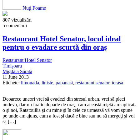
Nuți Foame
807 vizualizări
5 comentarii
Restaurant Hotel Senator, locul ideal
pentru o evadare scurtă din oraş
Restaurant Hotel Senator
Timișoara
Migdala Sărată
11 June 2013
Etichete:
limonada
,
liniste
,
papanasi
,
restaurant senator
,
terasa
Deoarece uneori vrei să evadezi din stresul urban, vrei să pleci
undeva, dar nu foarte departe de oraş, cam această reţetă am aplicat-
o şi noi, Ratatoullia şi cu mine şi în cele ce urmează vă vom spune
pe unde am ajuns, cum a fost şi dacă e bine sau nu să mergeţi şi voi
să […]