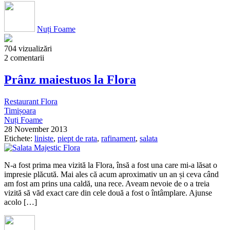
Nuți Foame
704 vizualizări
2 comentarii
Prânz maiestuos la Flora
Restaurant Flora
Timișoara
Nuți Foame
28 November 2013
Etichete:
liniste
,
piept de rata
,
rafinament
,
salata
N-a fost prima mea vizită la Flora, însă a fost una care mi-a lăsat o
impresie plăcută. Mai ales că acum aproximativ un an și ceva când
am fost am prins una caldă, una rece. Aveam nevoie de o a treia
vizită să văd exact care din cele două a fost o întâmplare. Ajunse
acolo […]