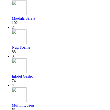
Migdala Sărată
102
2.
Nuți Foame
88
3.
Infidel Gastro
74
4.
Muffin Queen
51