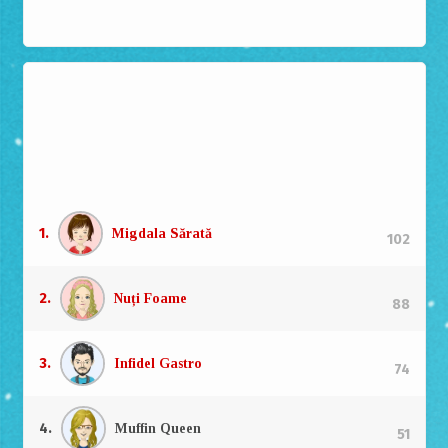
Top autori
Campionii la doborât farfurii, degustat viteză și aruncat
critică.
1.
Migdala Sărată
102
2.
Nuți Foame
88
3.
Infidel Gastro
74
4.
Muffin Queen
51