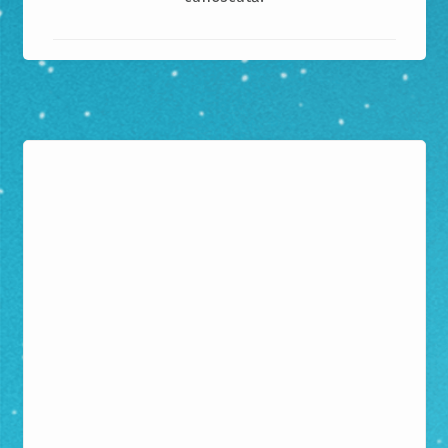
Abonează-te la newsletter
Servește ultimele noutăți la cald, direct în căsuța
ta poștală.