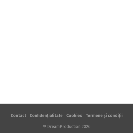
88
3.
Infidel Gastro
74
4.
Muffin Queen
51
5.
Ratatoullia
49
6.
Tagliatella Țâfnoasă
40
7.
Naiada
38
Contact
Confidențialitate
Cookies
Termene și condiții
© DreamProduction 2026