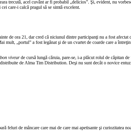
ara trecutǎ, acel cuvânt ar fi probabil „delicios”. Şi, evident, nu vorbes
i cei care-i calcǎ pragul sǎ se simtǎ excelent.
nte de ora 21, dar cred cǎ niciunul dintre participanţi nu a fost afectat 
i mult, „portul” a fost legǎnat şi de un cvartet de coarde care a întreţi
bon viveur
de cursǎ lungǎ cǎruia, pare-se, i-a plǎcut rolul de cǎpitan de 
distribuite de Alma Tim Distribution. Deşi nu sunt decât o novice entuzia
parǎ feluri de mâncare care mai de care mai apetisante şi curiozitatea n