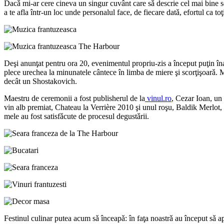
Dacǎ mi-ar cere cineva un singur cuvânt care sǎ descrie cel mai bine se
a te afla într-un loc unde personalul face, de fiecare datǎ, efortul ca toţ
Deşi anunţat pentru ora 20, evenimentul propriu-zis a început puţin înai
plece urechea la minunatele cântece în limba de miere şi scorţişoarǎ. Ma
decât un Shostakovich.
Maestru de ceremonii a fost publisherul de la
vinul.ro
, Cezar Ioan, un
vin alb premiat, Chateau la Verrière 2010 şi unul roşu, Baldik Merlot, 
mele au fost satisfǎcute de procesul degustǎrii.
Festinul culinar putea acum sǎ înceapǎ: în faţa noastrǎ au început sǎ a