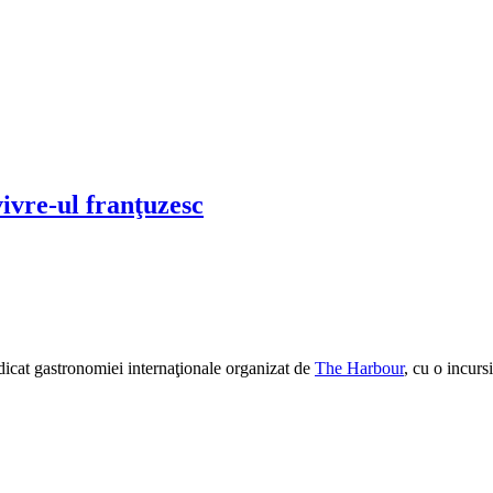
vivre-ul franţuzesc
edicat gastronomiei internaţionale organizat de
The Harbour
, cu o incurs