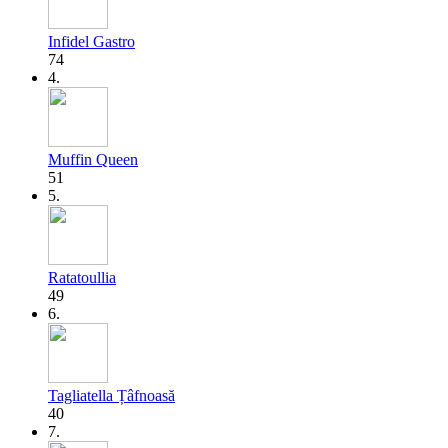
Infidel Gastro
74
4.
Muffin Queen
51
5.
Ratatoullia
49
6.
Tagliatella Țâfnoasă
40
7.