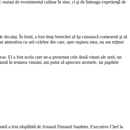
c numai de evenimentul culinar în sine, ci şi de întreaga experienţǎ de
de decalaj. În fond, a fost timp berechet sǎ îşi cunoascǎ comesenii şi sǎ
nut atmosfera cu arii celebre din care, spre ruşinea mea, nu am reţinut
vas. El a fost acela care ne-a prezentat cele douǎ vinuri ale serii, un
stǎ în testarea vinului, am putut sǎ apreciez aromele, iar papilele
oastrǎ a fost rǎsplǎtitǎ de Arnaud Dunand Sauthier, Executive Chef la