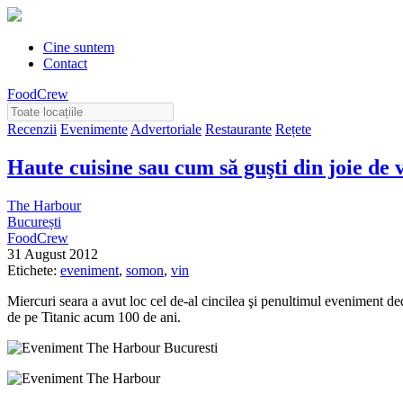
Cine suntem
Contact
FoodCrew
Recenzii
Evenimente
Advertoriale
Restaurante
Rețete
Haute cuisine sau cum să guşti din joie de 
The Harbour
București
FoodCrew
31 August 2012
Etichete:
eveniment
,
somon
,
vin
Miercuri seara a avut loc cel de-al cincilea şi penultimul eveniment d
de pe Titanic acum 100 de ani.