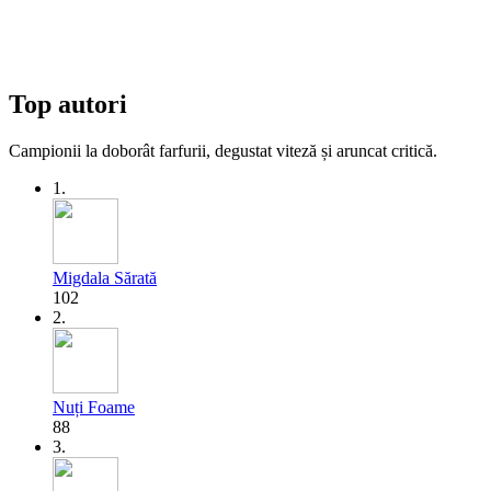
Top autori
Campionii la doborât farfurii, degustat viteză și aruncat critică.
1.
Migdala Sărată
102
2.
Nuți Foame
88
3.