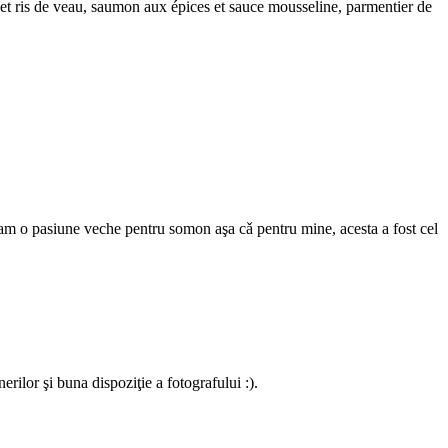
le et ris de veau, saumon aux épices et sauce mousseline, parmentier de
l, am o pasiune veche pentru somon aşa cǎ pentru mine, acesta a fost cel
rilor şi buna dispoziţie a fotografului :).