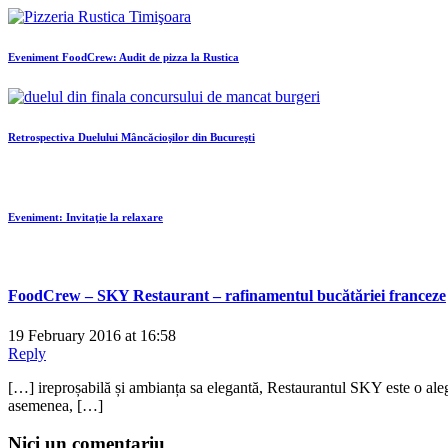
Eveniment FoodCrew: Audit de pizza la Rustica
Retrospectiva Duelului Mâncăcioşilor din Bucureşti
Eveniment: Invitaţie la relaxare
FoodCrew – SKY Restaurant – rafinamentul bucătăriei franceze
19 February 2016 at 16:58
Reply
[…] ireproșabilă și ambianța sa elegantă, Restaurantul SKY este o alege
asemenea, […]
Nici un comentariu