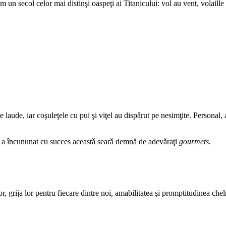
m un secol celor mai distinşi oaspeţi ai Titanicului: vol au vent, volail
 laude, iar coşuleţele cu pui şi viţel au dispǎrut pe nesimţite. Persona
ǎ, a încununat cu succes aceastǎ searǎ demnǎ de adevǎraţi
gourmets.
 grija lor pentru fiecare dintre noi, amabilitatea şi promptitudinea chelne