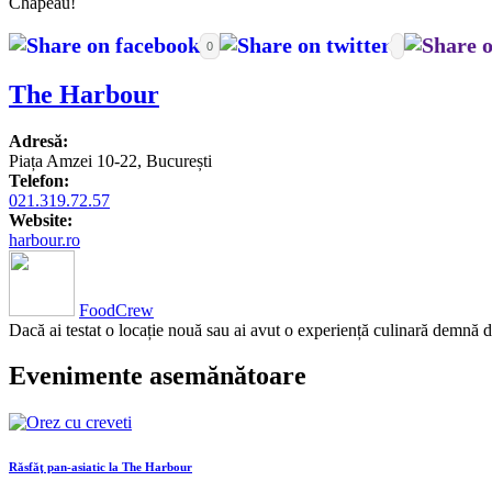
Chapeau!
0
The Harbour
Adresă:
Piața Amzei 10-22, București
Telefon:
021.319.72.57
Website:
harbour.ro
FoodCrew
Dacă ai testat o locație nouă sau ai avut o experiență culinară demnă d
Evenimente asemănătoare
Răsfăţ pan-asiatic la The Harbour