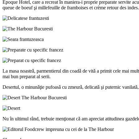
Epoque Hotel, care a recreat în maniera-i proprie preparate servite acu
queue de boeuf şi millefeuille de framboises et crème retour des indes.
La masa noastrǎ, parmentierul din coadǎ de vitǎ a primit cele mai multe
mai bun preparat al serii.
Desertul, o minunǎţie pufoasǎ cu zmeurǎ, delicatǎ şi puternic vanilat
Nu în ultimul rând, trebuie menţionat cǎ am apreciat atitudinea gazdelor,