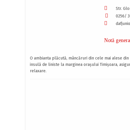
Str. Glo
0256/ 
dafjunio
Notă genera
O ambianta plăcută, mâncăruri din cele mai alese din 
insulă de liniste la marginea oraşului Timişoara, asigur
relaxare.