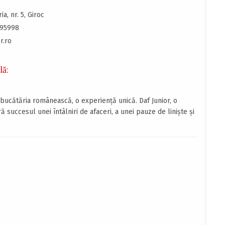
ria, nr. 5, Giroc
395998
r.ro
lă:
bucătăria românească, o experienţă unică. Daf Junior, o
ă succesul unei întâlniri de afaceri, a unei pauze de linişte şi