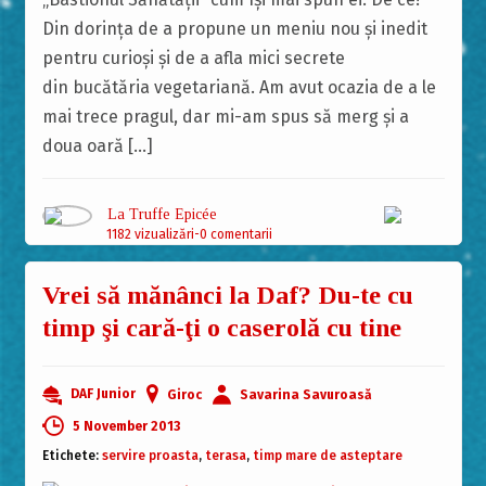
Din dorința de a propune un meniu nou și inedit
pentru curioși și de a afla mici secrete
din bucătăria vegetariană. Am avut ocazia de a le
mai trece pragul, dar mi-am spus să merg și a
doua oară […]
La Truffe Epicée
1182 vizualizări
0 comentarii
Vrei să mănânci la Daf? Du-te cu
timp şi cară-ţi o caserolă cu tine
DAF Junior
Giroc
Savarina Savuroasă
5 November 2013
Etichete:
servire proasta
,
terasa
,
timp mare de asteptare