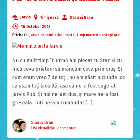
Jarvis
Timișoara
Stan și Bran
16 October 2012
Etichete:
Jarvis
,
meniul zilei
,
paste
,
timp mare de asteptare
Nu cu mult timp în urmă am plecat cu Stan şi cu
încă ceva prieteni să mâncăm ceva prin oraş. Şi
cum eram vreo 7 de toţi, nu am găsit niciunde loc
să stăm toţi laolaltă, aşa că ne-a fost sugerat
Jarvis Pub. Şi noi ne-am dus, şi mare ne-a fost
greşeala. Toţi ne-am comandat […]
Stan și Bran
1351 vizualizări
2 comentarii