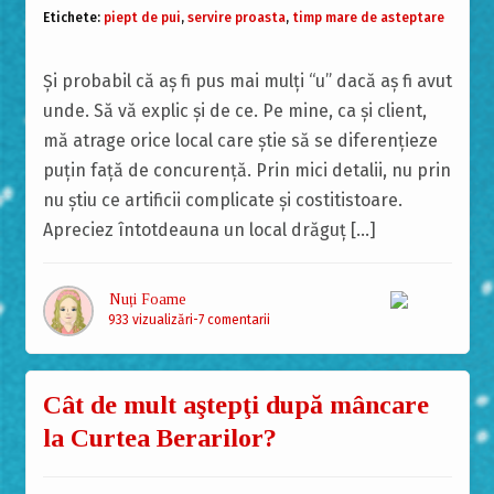
Etichete:
piept de pui
,
servire proasta
,
timp mare de asteptare
Și probabil că aș fi pus mai mulți “u” dacă aș fi avut
unde. Să vă explic și de ce. Pe mine, ca și client,
mă atrage orice local care știe să se diferențieze
puțin față de concurență. Prin mici detalii, nu prin
nu știu ce artificii complicate și costitistoare.
Apreciez întotdeauna un local drăguț […]
Nuți Foame
933 vizualizări
7 comentarii
Cât de mult aştepţi după mâncare
la Curtea Berarilor?