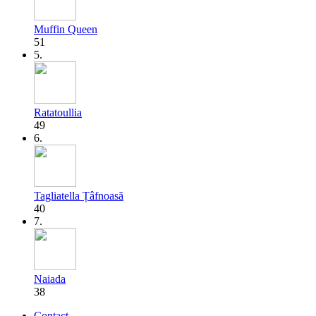
Muffin Queen
51
5.
Ratatoullia
49
6.
Tagliatella Țâfnoasă
40
7.
Naiada
38
Contact