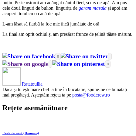
puțin. Peste ustoroi am adăugat năutul fiert, scurs de apă. Am pus
cele două linguri de bulion, lingurița de
garam masala
și apoi am
acoperit totul cu o cană de apă.
L-am lăsat să fiarbă la foc mic încă jumătate de oră
La final am oprit ochiul și am presărat frunze de țelină tăiate mărunt.
0
0
Ratatoullia
Dacă și tu ești mare chef la tine în bucătărie, spune-ne ce bunătăți
mai pregătești. Așteptăm rețeta ta pe
posta@foodcrew.ro
Rețete asemănătoare
Pastă de năut (Hummus)