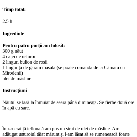
Timp total:
2.5 h
Ingredinte
Pentru patru porții am folosit:
300 g năut
4 căței de usturoi
2 linguri bulion de roșii
1 linguriță de garam masala (se poate comanda de la Cămara cu
Mirodenii)
ulei de măsline
Instrucțiuni
Năutul se lasă la înmuiat de seara până dimineața. Se fierbe două ore
în apă cu sare.
Într-o cratiță teflonată am pus un strat de ulei de măsline. Am
adăugat usturoiul tăiat mărunt și l-am lăsat să se rumenească foarte