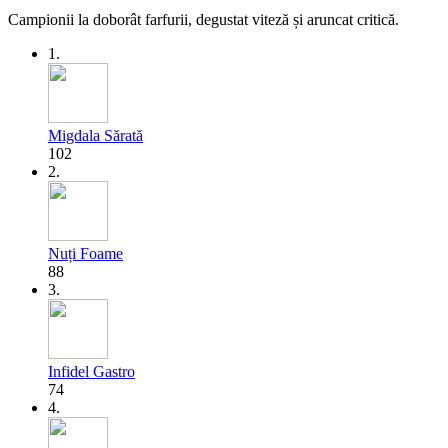
Campionii la doborât farfurii, degustat viteză și aruncat critică.
1.
Migdala Sărată
102
2.
Nuți Foame
88
3.
Infidel Gastro
74
4.