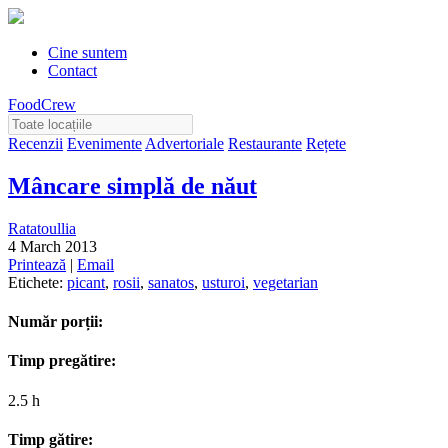
Cine suntem
Contact
FoodCrew
Recenzii
Evenimente
Advertoriale
Restaurante
Rețete
Mâncare simplă de năut
Ratatoullia
4 March 2013
Printează
|
Email
Etichete:
picant
,
rosii
,
sanatos
,
usturoi
,
vegetarian
Număr porții:
Timp pregătire:
2.5 h
Timp gătire: