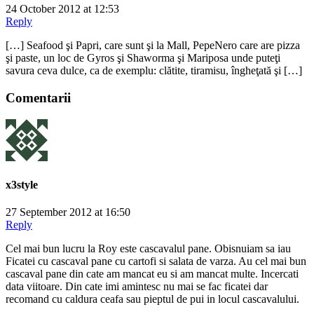
24 October 2012 at 12:53
Reply
[…] Seafood şi Papri, care sunt şi la Mall, PepeNero care are pizza
şi paste, un loc de Gyros şi Shaworma şi Mariposa unde puteţi
savura ceva dulce, ca de exemplu: clătite, tiramisu, îngheţată şi […]
Comentarii
x3style
27 September 2012 at 16:50
Reply
Cel mai bun lucru la Roy este cascavalul pane. Obisnuiam sa iau
Ficatei cu cascaval pane cu cartofi si salata de varza. Au cel mai bun
cascaval pane din cate am mancat eu si am mancat multe. Incercati
data viitoare. Din cate imi amintesc nu mai se fac ficatei dar
recomand cu caldura ceafa sau pieptul de pui in locul cascavalului.