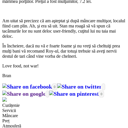
mărimea porţiilor. Preţul a fost mulţumitor, 7.2 lei.
Am uitat să precizez că am aşteptat şi după mâncare multişor, localul
fiind cam plin. Ah, şi era să uit. Stan ma roagă să vă spun că
tacâmurile lor nu sunt deloc user-friendly, cuţitul lui nu taia mai
deloc.
În încheiere, dacă nu vă e foarte foame şi nu vreţi să cheltuiţi prea
mulţi bani vă recomand Roy-ul, dar totuşi trebuie să aveţi nervii
destul de tari când vine vorba de chelneri.
Love food, not war!
Bran
0
0
Curățenie
Servicii
Mâncare
Preț
Atmosferă