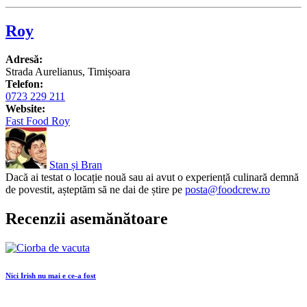
Roy
Adresă:
Strada Aurelianus, Timișoara
Telefon:
0723 229 211
Website:
Fast Food Roy
Stan și Bran
Dacă ai testat o locație nouă sau ai avut o experiență culinară demnă
de povestit, așteptăm să ne dai de știre pe
posta@foodcrew.ro
Recenzii asemănătoare
Nici Irish nu mai e ce-a fost