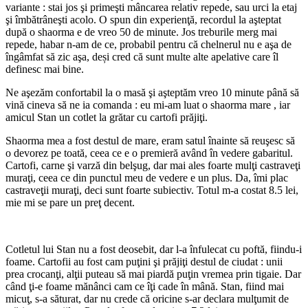
variante : stai jos şi primeşti mâncarea relativ repede, sau urci la etaj
şi îmbătrâneşti acolo. O spun din experienţă, recordul la aşteptat
după o shaorma e de vreo 50 de minute. Jos treburile merg mai
repede, habar n-am de ce, probabil pentru că chelnerul nu e aşa de
îngâmfat să zic aşa, deși cred că sunt multe alte apelative care îl
definesc mai bine.
Ne aşezăm confortabil la o masă şi aşteptăm vreo 10 minute până să
vină cineva să ne ia comanda : eu mi-am luat o shaorma mare , iar
amicul Stan un cotlet la grătar cu cartofi prăjiţi.
Shaorma mea a fost destul de mare, eram satul înainte să reuşesc să
o devorez pe toată, ceea ce e o premieră având în vedere gabaritul.
Cartofi, carne şi varză din belşug, dar mai ales foarte mulţi castraveţi
muraţi, ceea ce din punctul meu de vedere e un plus. Da, îmi plac
castraveţii muraţi, deci sunt foarte subiectiv. Totul m-a costat 8.5 lei,
mie mi se pare un preţ decent.
Cotletul lui Stan nu a fost deosebit, dar l-a înfulecat cu poftă, fiindu-i
foame. Cartofii au fost cam puţini şi prăjiţi destul de ciudat : unii
prea crocanţi, alţii puteau să mai piardă puţin vremea prin tigaie. Dar
când ţi-e foame mănânci cam ce îţi cade în mână. Stan, fiind mai
micuţ, s-a săturat, dar nu crede că oricine s-ar declara mulţumit de