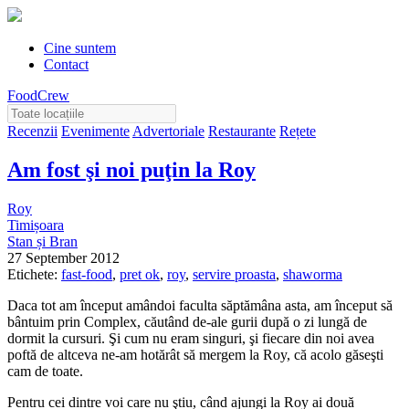
Cine suntem
Contact
FoodCrew
Recenzii
Evenimente
Advertoriale
Restaurante
Rețete
Am fost şi noi puţin la Roy
Roy
Timișoara
Stan și Bran
27 September 2012
Etichete:
fast-food
,
pret ok
,
roy
,
servire proasta
,
shaworma
Daca tot am început amândoi faculta săptămâna asta, am început să
bântuim prin Complex, căutând de-ale gurii după o zi lungă de
dormit la cursuri. Şi cum nu eram singuri, şi fiecare din noi avea
poftă de altceva ne-am hotărât să mergem la Roy, că acolo găseşti
cam de toate.
Pentru cei dintre voi care nu ştiu, când ajungi la Roy ai două