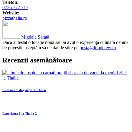
Telefon:
0726 777 717
Website:
pizzathalia.ro
Migdala Sărată
Dacă ai testat o locație nouă sau ai avut o experiență culinară demnă
de povestit, așteptăm să ne dai de știre pe
posta@foodcrew.ro
Recenzii asemănătoare
Cum m-am despărţit de Thalia
Experienţa 1 la Thalia 2