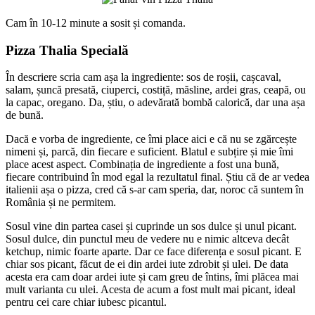
Cam în 10-12 minute a sosit și comanda.
Pizza Thalia Specială
În descriere scria cam așa la ingrediente: sos de roșii, cașcaval,
salam, șuncă presată, ciuperci, costiță, măsline, ardei gras, ceapă, ou
la capac, oregano. Da, știu, o adevărată bombă calorică, dar una așa
de bună.
Dacă e vorba de ingrediente, ce îmi place aici e că nu se zgărcește
nimeni și, parcă, din fiecare e suficient. Blatul e subțire și mie îmi
place acest aspect. Combinația de ingrediente a fost una bună,
fiecare contribuind în mod egal la rezultatul final. Știu că de ar vedea
italienii așa o pizza, cred că s-ar cam speria, dar, noroc că suntem în
România și ne permitem.
Sosul vine din partea casei și cuprinde un sos dulce și unul picant.
Sosul dulce, din punctul meu de vedere nu e nimic altceva decât
ketchup, nimic foarte aparte. Dar ce face diferența e sosul picant. E
chiar sos picant, făcut de ei din ardei iute zdrobit și ulei. De data
acesta era cam doar ardei iute și cam greu de întins, îmi plăcea mai
mult varianta cu ulei. Acesta de acum a fost mult mai picant, ideal
pentru cei care chiar iubesc picantul.