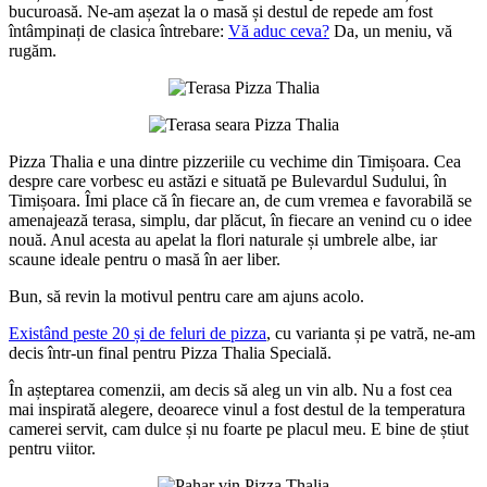
bucuroasă. Ne-am așezat la o masă și destul de repede am fost
întâmpinați de clasica întrebare:
Vă aduc ceva?
Da, un meniu, vă
rugăm.
Pizza Thalia e una dintre pizzeriile cu vechime din Timișoara. Cea
despre care vorbesc eu astăzi e situată pe Bulevardul Sudului, în
Timișoara. Îmi place că în fiecare an, de cum vremea e favorabilă se
amenajează terasa, simplu, dar plăcut, în fiecare an venind cu o idee
nouă. Anul acesta au apelat la flori naturale și umbrele albe, iar
scaune ideale pentru o masă în aer liber.
Bun, să revin la motivul pentru care am ajuns acolo.
Existând peste 20 și de feluri de pizza
, cu varianta și pe vatră, ne-am
decis într-un final pentru Pizza Thalia Specială.
În așteptarea comenzii, am decis să aleg un vin alb. Nu a fost cea
mai inspirată alegere, deoarece vinul a fost destul de la temperatura
camerei servit, cam dulce și nu foarte pe placul meu. E bine de știut
pentru viitor.