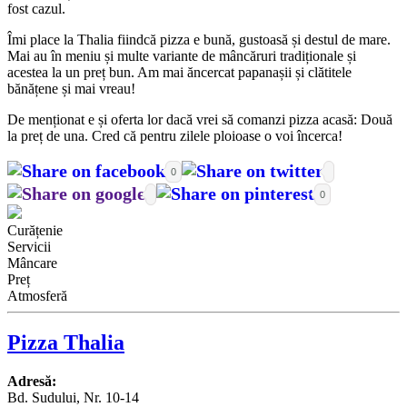
fost cazul.
Îmi place la Thalia fiindcă pizza e bună, gustoasă și destul de mare.
Mai au în meniu și multe variante de mâncăruri tradiționale și
acestea la un preț bun. Am mai ăncercat papanașii și clătitele
bănățene și mai vreau!
De menționat e și oferta lor dacă vrei să comanzi pizza acasă: Două
la preț de una. Cred că pentru zilele ploioase o voi încerca!
0
0
Curățenie
Servicii
Mâncare
Preț
Atmosferă
Pizza Thalia
Adresă:
Bd. Sudului, Nr. 10-14