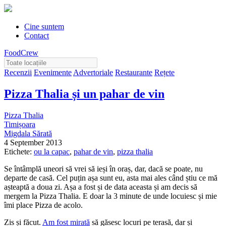
Cine suntem
Contact
FoodCrew
Recenzii
Evenimente
Advertoriale
Restaurante
Rețete
Pizza Thalia și un pahar de vin
Pizza Thalia
Timișoara
Migdala Sărată
4 September 2013
Etichete:
ou la capac
,
pahar de vin
,
pizza thalia
Se întâmplă uneori să vrei să ieși în oraș, dar, dacă se poate, nu
departe de casă. Cel puțin așa sunt eu, asta mai ales când știu ce mă
așteaptă a doua zi. Așa a fost și de data aceasta și am decis să
mergem la Pizza Thalia. E doar la 3 minute de unde locuiesc și mie
îmi place Pizza de acolo.
Zis și făcut.
Am fost mirată
să găsesc locuri pe terasă, dar și