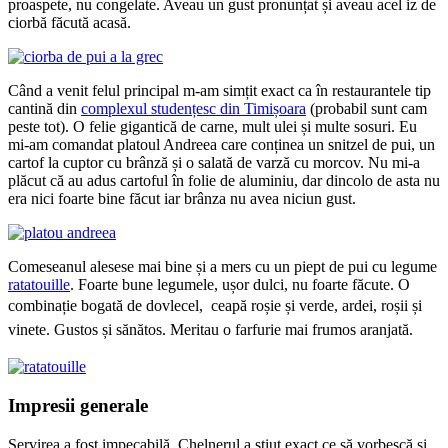
proaspete, nu congelate. Aveau un gust pronunțat și aveau acel iz de
ciorbă făcută acasă.
Când a venit felul principal m-am simțit exact ca în restaurantele tip
cantină din
complexul studențesc din Timișoara
(probabil sunt cam
peste tot). O felie gigantică de carne, mult ulei și multe sosuri. Eu
mi-am comandat platoul Andreea care conținea un snitzel de pui, un
cartof la cuptor cu brânză și o salată de varză cu morcov. Nu mi-a
plăcut că au adus cartoful în folie de aluminiu, dar dincolo de asta nu
era nici foarte bine făcut iar brânza nu avea niciun gust.
Comeseanul alesese mai bine și a mers cu un piept de pui cu legume
ratatouille
. Foarte bune legumele, ușor dulci, nu foarte făcute. O
combinație bogată de dovlecel, ceapă roșie și verde, ardei,
roșii și
vinete. Gustos și sănătos. Meritau o farfurie mai frumos aranjată.
Impresii generale
Servirea a fost impecabilă. Chelnerul a știut exact ce să vorbescă și