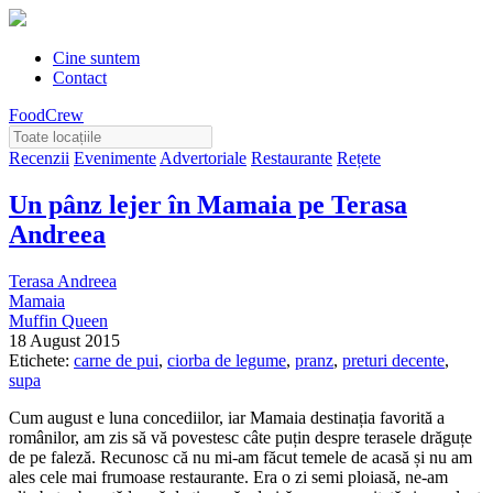
Cine suntem
Contact
FoodCrew
Recenzii
Evenimente
Advertoriale
Restaurante
Rețete
Un pânz lejer în Mamaia pe Terasa
Andreea
Terasa Andreea
Mamaia
Muffin Queen
18 August 2015
Etichete:
carne de pui
,
ciorba de legume
,
pranz
,
preturi decente
,
supa
Cum august e luna concediilor, iar Mamaia destinația favorită a
românilor, am zis să vă povestesc câte puțin despre terasele drăguțe
de pe faleză. Recunosc că nu mi-am făcut temele de acasă și nu am
ales cele mai frumoase restaurante. Era o zi semi ploiasă, ne-am