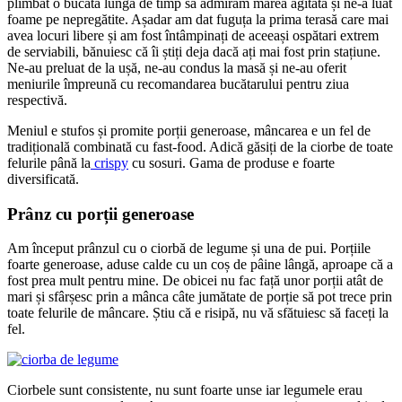
plimbat o bucată lungă de timp să admirăm marea agitată și ne-a luat
foame pe nepregătite. Așadar am dat fuguța la prima terasă care mai
avea locuri libere și am fost întâmpinați de aceeași ospătari extrem
de serviabili, bănuiesc că îi știți deja dacă ați mai fost prin stațiune.
Ne-au preluat de la ușă, ne-au condus la masă și ne-au oferit
meniurile împreună cu recomandarea bucătarului pentru ziua
respectivă.
Meniul e stufos și promite porții generoase, mâncarea e un fel de
tradițională combinată cu fast-food. Adică găsiți de la ciorbe de toate
felurile până la
crispy
cu sosuri. Gama de produse e foarte
diversificată.
Prânz cu porții generoase
Am început prânzul cu o ciorbă de legume și una de pui. Porțiile
foarte generoase, aduse calde cu un coș de pâine lângă, aproape că a
fost prea mult pentru mine. De obicei nu fac față unor porții atât de
mari și sfârșesc prin a mânca câte jumătate de porție să pot trece prin
toate felurile de mâncare. Știu că e risipă, nu vă sfătuiesc să faceți la
fel.
Ciorbele sunt consistente, nu sunt foarte unse iar legumele erau