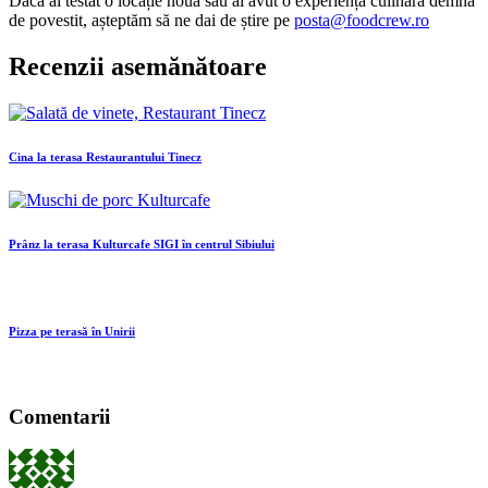
Dacă ai testat o locație nouă sau ai avut o experiență culinară demnă
de povestit, așteptăm să ne dai de știre pe
posta@foodcrew.ro
Recenzii asemănătoare
Cina la terasa Restaurantului Tinecz
Prânz la terasa Kulturcafe SIGI în centrul Sibiului
Pizza pe terasă în Unirii
Comentarii