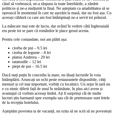
când să vorbească, ne-a răspuns la toate întrebările, a zâmbit
politicos și ne-a mulțumit la final. Ne așteptam ca amabilitatea să se
oprească în momentul în care ne așezăm la masă, dar nu fost așa. Cu
aceeași căldură cu care am fost întâmpinați ne-a servit tot prânzul.
La mâncare mai este de lucru, dar având în vedere câtă înghesuială
era peste tot se pare că românilor le place genul acesta.
Pentru cele comandate, noi am plătit așa:
ciorba de pui – 9.5 lei
ciorba de legume – 8 lei
platou Andreea – 29 lei
ratatouille – 12 lei
piept de pui – 16.5 lei
Dacă stați puțin în concediu la mare, nu lăsați lucrurile în voia
întâmplării. Aruncați un ochi peste restaurantele disponibile, citiți
meniuri și cel mai important, vorbiți cu localnici. Un sejur în țară nu
e cu nimic diferit față de unul în străinătate, în plus aici avem și
avantajul că vorbim aceeași limbă. Ați fi surprinși cât de multe
lucruri știu barmanii spre exemplu sau cât de prietenoase sunt fetele
de la recepția hotelului.
Așteptăm povestea ta de vacanță, nu ezita să ne scrii să ne povestești