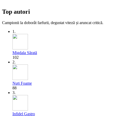
Top autori
Campionii la doborât farfurii, degustat viteză și aruncat critică.
1.
Migdala Sărată
102
2.
Nuți Foame
88
3.
Infidel Gastro