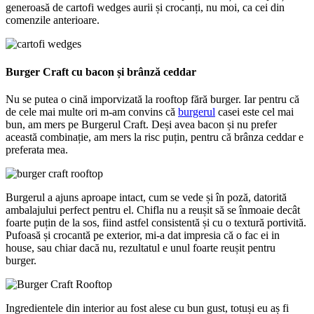
generoasă de cartofi wedges aurii și crocanți, nu moi, ca cei din
comenzile anterioare.
Burger Craft cu bacon și brânză ceddar
Nu se putea o cină imporvizată la rooftop fără burger. Iar pentru că
de cele mai multe ori m-am convins că
burgerul
casei este cel mai
bun, am mers pe Burgerul Craft. Deși avea bacon și nu prefer
această combinație, am mers la risc puțin, pentru că brânza ceddar e
preferata mea.
Burgerul a ajuns aproape intact, cum se vede și în poză, datorită
ambalajului perfect pentru el. Chifla nu a reușit să se înmoaie decât
foarte puțin de la sos, fiind astfel consistentă și cu o textură portivită.
Pufoasă și crocantă pe exterior, mi-a dat impresia că o fac ei in
house, sau chiar dacă nu, rezultatul e unul foarte reușit pentru
burger.
Ingredientele din interior au fost alese cu bun gust, totuși eu aș fi