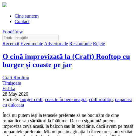
Cine suntem
Contact
FoodCrew
Recenzii
Evenimente
Advertoriale
Restaurante
Rețete
O cină improvizată la (Craft) Rooftop cu
burger și coaste pe jar
Craft Rooftop
Timișoara
Fishka
28 May 2020
Etichete:
burger craft
,
coasrte în bere neagră
,
craft rooftop
,
papanasi
cu dulceata
Încă nu putem ieși la terasele preferate să ne bucurăm de cine
romantice sau sărbători la înălțime. Dar cu siguranță putem
improviza ceva acasă, la balcon sau în bucătărie, dacă avem pe masă
preparatele preferate. Mi-am pus imaginația la încercare și am vizitat