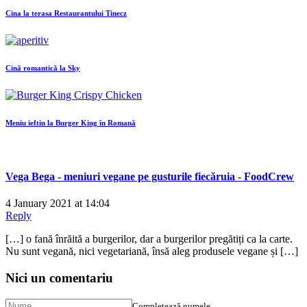
Cina la terasa Restaurantului Tinecz
Cină romantică la Sky
Meniu ieftin la Burger King în Romană
Vega Bega - meniuri vegane pe gusturile fiecăruia - FoodCrew
4 January 2021 at 14:04
Reply
[…] o fană înrăită a burgerilor, dar a burgerilor pregătiți ca la carte.
Nu sunt vegană, nici vegetariană, însă aleg produsele vegane și […]
Nici un comentariu
Completează numele