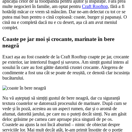
aplicația celor de la foodpanda pentru ajutor și inspirație. Fără prea
multe negocieri în familie, am optat pentru
Craft Rooftop
, fără a fi
hotărâți măcar ce vrem să mâncăm. Dar ne-am delectat cu tot ce se
putea mai bun pentru o cină copioasă: coaste, burger și papanași. O
cină nu e completă dacă nu e cu desert, așa că am avut meniul
complet.
Coaste pe jar moi și crocante, marinate în bere
neagră
Exact așa au fost coastele de la Craft Rooftop coapte pe jar, crocante
pe exterior, iar interiorul fraged și savuros. Am simțit gustul intens al
sosului în care au fost gătite datorită crustei crocante. Alegerea de
condimente a fost una cât se poate de reușită, ce denotă clar iscusința
bucătarului.
Nu vă așteptați să simțiți gustul de bere neagră, dar cu siguranță
textura coastelor se datorează procesului de marinare. După cum se
vede și în poză, acestea au un aspect rumen, dar și o aromă de
afumat, datorită jarului, pe care nu o puteți decât simți. Nu am găsit
deloc grăsime pe carnea care aproape pica singură de pe os.
Coastele au ajuns la noi încă aburind – nimic de obiectat despre
serviciile lor. Mai mult decât atât, le-am primit însoțite de o porție