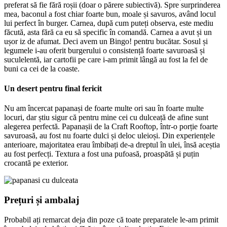
preferat să fie fără roșii (doar o părere subiectivă). Spre surprinderea
mea, baconul a fost chiar foarte bun, moale și savuros, având locul
lui perfect în burger. Carnea, după cum puteți observa, este mediu
făcută, asta fără ca eu să specific în comandă. Carnea a avut și un
ușor iz de afumat. Deci avem un Bingo! pentru bucătar. Sosul și
legumele i-au oferit burgerului o consistență foarte savuroasă și
suculelentă, iar cartofii pe care i-am primit lângă au fost la fel de
buni ca cei de la coaste.
Un desert pentru final fericit
Nu am încercat papanași de foarte multe ori sau în foarte multe
locuri, dar știu sigur că pentru mine cei cu dulceață de afine sunt
alegerea perfectă. Papanașii de la Craft Rooftop, într-o porție foarte
savuroasă, au fost nu foarte dulci și deloc uleioși. Din experiențele
anterioare, majoritatea erau îmbibați de-a dreptul în ulei, însă aceștia
au fost perfecți. Textura a fost una pufoasă, proaspătă și puțin
crocantă pe exterior.
Prețuri și ambalaj
Probabil ați remarcat deja din poze că toate preparatele le-am primit