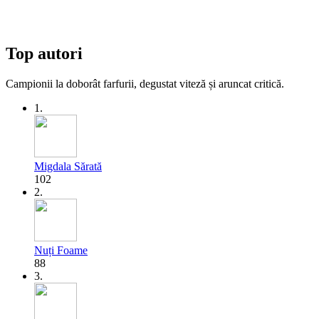
Top autori
Campionii la doborât farfurii, degustat viteză și aruncat critică.
1.
Migdala Sărată
102
2.
Nuți Foame
88
3.