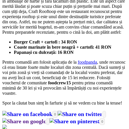
în ambalaje de hârtie și fără tacâmuri din plastic. Este un aspect care
merită lăudat și poate scuza chiar puțin și prețurile mai mari. După
cum știți deja, Craft Rooftoop este un restaurant recunoscut pentru
experiența rooftop și este unul dintre destinațiile turistice preferate
din oraș. Astfel, nu ne putem aștepta la prețuri mici, dar calitatea și
serviciile lor merită bugetul, m-am convins chiar comandând acasă.
Pentru preparatele recenziate, pentru o cină la doi, am plătit astfel:
Burger Craft + cartofi : 34 RON
Coaste marinate în bere neagră + cartofi: 41 RON
Papanași cu dulceață: 16 RON
Pentru comandă am folosit aplicația de la
foodpanda
, unde recunosc
că erau listate foarte multe localuri din zona centrală. Dacă sunteți și
voi prin zonă și vreți să comandați de la localul vostru preferat, dar
nu aveți încă un cont, beneficiați de 15 lei reducere. Folosiți
voucherul de comunitate
foodcrew15
pentru prima comandă
minimă de 30 lei și vă provocăm să împărtășiți cu noi experiențele
voastre.
Spor la căutat bun simț în farfurie și să ne vedem cu bine la terase!
0
0